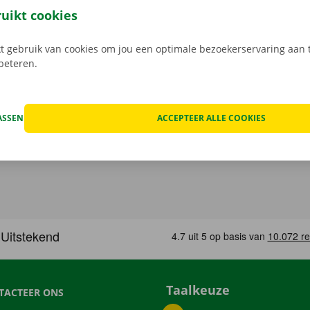
service zijn onze prioriteit.
Heb je daarnaast technische p
ruikt cookies
 staat er 24/7 assistentie en pechverhelping voor je klaar.
 gebruik van cookies om jou een optimale bezoekerservaring aan t
rbeteren.
ASSEN
ACCEPTEER ALLE COOKIES
Taalkeuze
TACTEER ONS