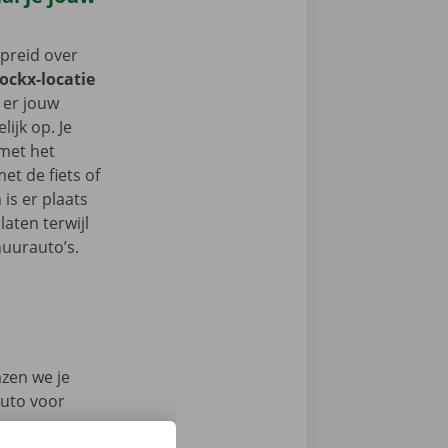
spreid over
Dockx-locatie
t er jouw
ijk op. Je
 met het
t de fiets of
 is er plaats
aten terwijl
huurauto’s.
azen we je
auto voor
en