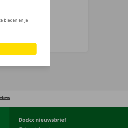
ech
e bieden en je
Dockx nieuwsbrief