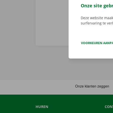
persoonlijke 
Onze site geb
onderweg? Dan
Deze website maakt
surfervaring te ve
VOORKEUREN AANP
HUREN
CON