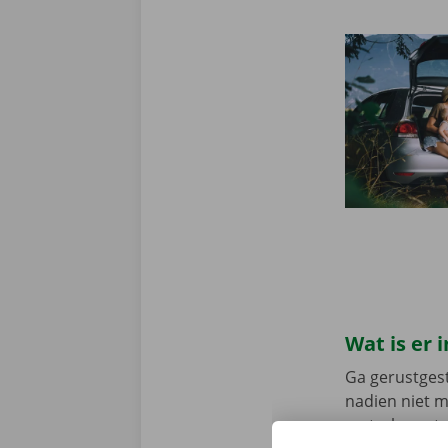
Wat is er
Ga gerustgest
nadien niet 
vertrek en st