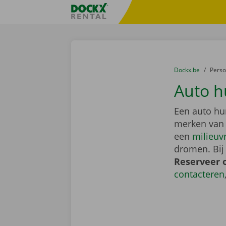
Ga naar inhoud
Taalselectie overslaan
Fratello DEMO
U bevindt zich hi
van
Dockx.be
naar
Pers
Auto h
Een auto hu
merken van
een
milieuv
dromen. Bij
Reserveer 
contacteren