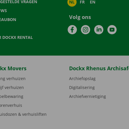
LGESTELDE VRAGEN
NL
FR
EN
UWS
Volg ons
EAUBON
Facebook
Instagram
LinkedIn
YouTu
R DOCKX RENTAL
kx Movers
Dockx Rhenus Archisaf
ng verhuizen
Archiefopslag
ijf verhuizen
Digitalisering
elbewaring
Archiefvernietiging
orenverhuis
uisdozen & verhuisliften