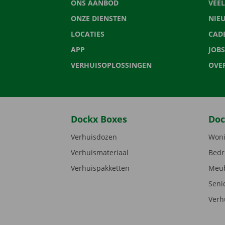
ONS AANBOD
VEE
ONZE DIENSTEN
NIE
LOCATIES
CAD
APP
JOBS
VERHUISOPLOSSINGEN
OVE
Dockx Boxes
Doc
Verhuisdozen
Woni
Verhuismateriaal
Bedr
Verhuispakketten
Meub
Seni
Verh