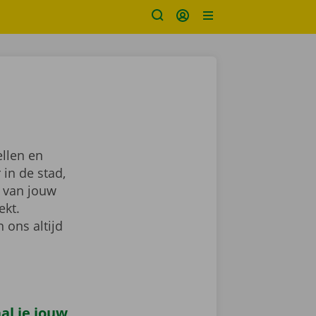
llen en
 in de stad,
van jouw
ekt.
 ons altijd
al je jouw