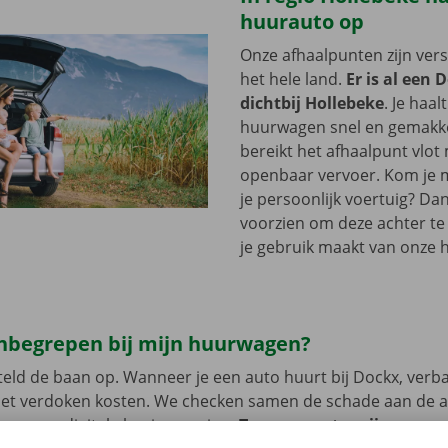
huurauto op
Onze afhaalpunten zijn ver
het hele land.
Er is al een 
dichtbij Hollebeke
. Je haal
huurwagen snel en gemakkel
bereikt het afhaalpunt vlot
openbaar vervoer. Kom je me
je persoonlijk voertuig? Dan
voorzien om deze achter te l
je gebruik maakt van onze 
 inbegrepen bij mijn huurwagen?
eld de baan op. Wanneer je een auto huurt bij Dockx, verb
met verdoken kosten. We checken samen de schade aan de 
uren een digitale kopie naar jou.
Transparante prijzen en e