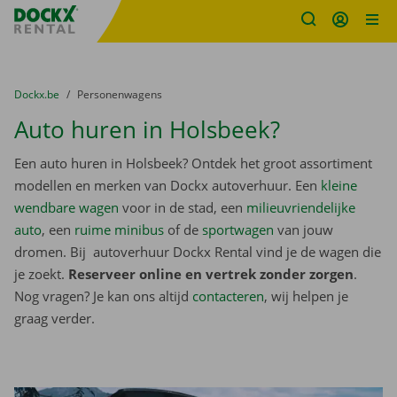
Fratello DEMO
Ga naar inhoud
Taalselectie overslaan
U bevindt zich hier:
van
Dockx.be
naar
Personenwagens
Auto huren in Holsbeek?
Een auto huren in Holsbeek? Ontdek het groot assortiment
modellen en merken van Dockx autoverhuur. Een
kleine
wendbare wagen
voor in de stad, een
milieuvriendelijke
auto
, een
ruime minibus
of de
sportwagen
van jouw
dromen. Bij autoverhuur Dockx Rental vind je de wagen die
je zoekt.
Reserveer online en vertrek zonder zorgen
.
Nog vragen? Je kan ons altijd
contacteren
, wij helpen je
graag verder.