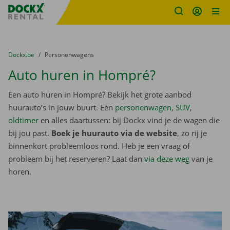
Fratello DEMO
Ga naar inhoud
Taalselectie overslaan
U bevindt zich hier:
van
Dockx.be
naar
Personenwagens
Auto huren in Hompré?
Een auto huren in Hompré? Bekijk het grote aanbod
huurauto’s in jouw buurt. Een
personenwagen
,
SUV
,
oldtimer
en alles daartussen: bij Dockx vind je de wagen die
bij jou past.
Boek je huurauto via de website
, zo rij je
binnenkort probleemloos rond. Heb je een vraag of
probleem bij het reserveren? Laat dan
via deze weg
van je
horen.