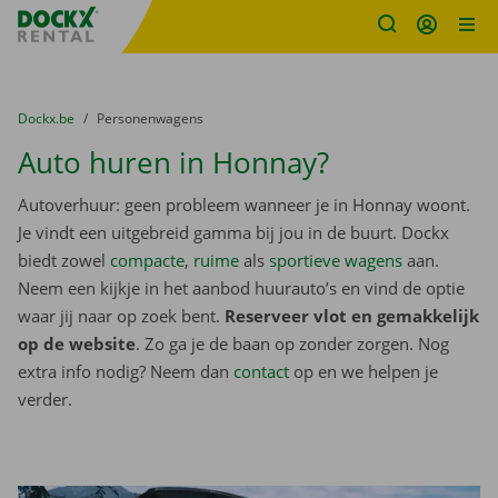
Fratello DEMO
Ga naar inhoud
Taalselectie overslaan
U bevindt zich hier:
van
Dockx.be
naar
Personenwagens
Auto huren in Honnay?
Autoverhuur: geen probleem wanneer je in Honnay woont.
Je vindt een uitgebreid gamma bij jou in de buurt. Dockx
biedt zowel
compacte
,
ruime
als
sportieve wagens
aan.
Neem een kijkje in het aanbod huurauto’s en vind de optie
waar jij naar op zoek bent.
Reserveer vlot en gemakkelijk
op de website
. Zo ga je de baan op zonder zorgen. Nog
extra info nodig? Neem dan
contact
op en we helpen je
verder.