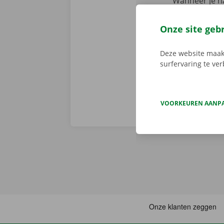
Wanneer je na
staan er geen
persoonlijke
Onze site geb
voorhand same
van pechverhel
Deze website maakt
surfervaring te ve
VOORKEUREN AANP