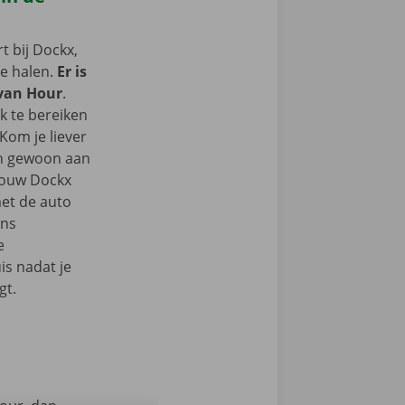
 bij Dockx,
te halen.
Er is
 van Hour
.
k te bereiken
Kom je liever
an gewoon aan
 jouw Dockx
et de auto
ons
e
s nadat je
gt.