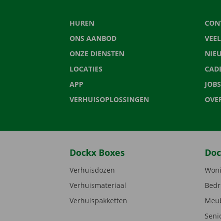
HUREN
CON
ONS AANBOD
VEE
ONZE DIENSTEN
NIE
LOCATIES
CAD
APP
JOBS
VERHUISOPLOSSINGEN
OVE
Dockx Boxes
Doc
Verhuisdozen
Woni
Verhuismateriaal
Bedr
Verhuispakketten
Meub
Seni