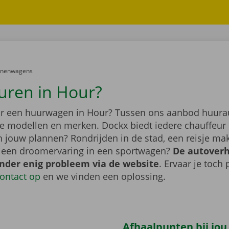
er:
onenwagens
uren in Hour?
r een huurwagen in Hour? Tussen ons aanbod huuraut
de modellen en merken. Dockx biedt iedere chauffeur 
jn jouw plannen? Rondrijden in de stad, een reisje m
f een droomervaring in een sportwagen?
De autover
onder enig probleem via de website
. Ervaar je toch
ontact op
en we vinden een oplossing.
Afhaalpunten bij jou