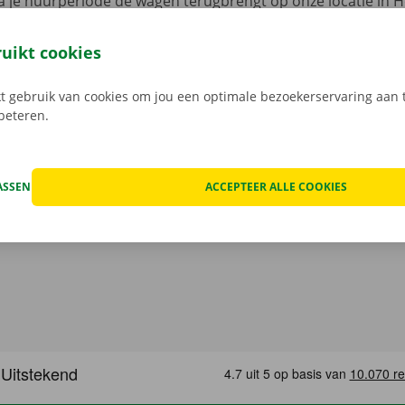
 je huurperiode de wagen terugbrengt op onze locatie in H
 verrassingen op je te wachten.
Transparante prijzen en e
 service dragen we hoog in het vaandel.
Daarom bekijken 
ruikt cookies
n de schade aan de auto. Je geniet bij technische proble
ping binnen heel Europa. Zo geraak je altijd veilig thuis.
 gebruik van cookies om jou een optimale bezoekerservaring aan t
rbeteren.
ASSEN
ACCEPTEER ALLE COOKIES