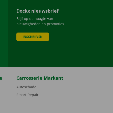
Dockx nieuwsbrief
Blijf op de hoogte van
nieuwigheden en promoties
INSCHRIJVEN
be
e
Carrosserie Markant
Autoschade
Smart Repair