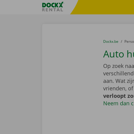
Ga naar inhoud
Taalselectie overslaan
Fratello DEMO
U bevindt zich hi
van
Dockx.be
naar
Pers
Auto h
Op zoek naa
verschillen
aan. Wat zi
vrienden, o
verloopt z
Neem dan c