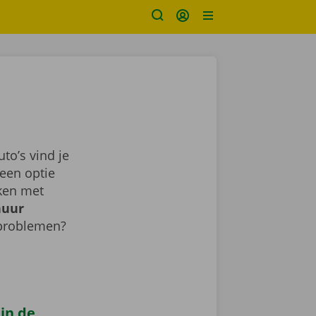
o’s vind je
een optie
aken met
huur
 problemen?
 in de