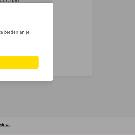
our, dan
en
we op
men ook 24/7
e bieden en je