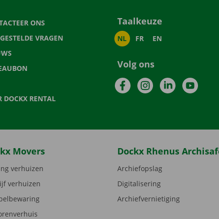
Taalkeuze
TACTEER ONS
LGESTELDE VRAGEN
NL
FR
EN
UWS
Volg ons
EAUBON
Facebook
Instagram
LinkedIn
YouTu
R DOCKX RENTAL
kx Movers
Dockx Rhenus Archisaf
ng verhuizen
Archiefopslag
ijf verhuizen
Digitalisering
elbewaring
Archiefvernietiging
orenverhuis