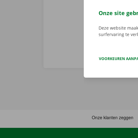
We brengen de
persoonlijke
Onze site geb
Deze website maakt
surfervaring te ve
VOORKEUREN AANP