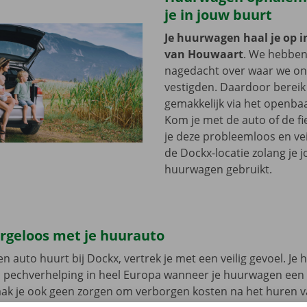
je in jouw buurt
Je huurwagen haal je op i
van Houwaart
. We hebbe
nagedacht over waar we onz
vestigden. Daardoor bereik 
gemakkelijk via het openbaa
Kom je met de auto of de fi
je deze probleemloos en vei
de Dockx-locatie zolang je 
huurwagen gebruikt.
orgeloos met je huurauto
n auto huurt bij Dockx, vertrek je met een veilig gevoel. Je 
n pechverhelping in heel Europa wanneer je huurwagen een
aak je ook geen zorgen om verborgen kosten na het huren v