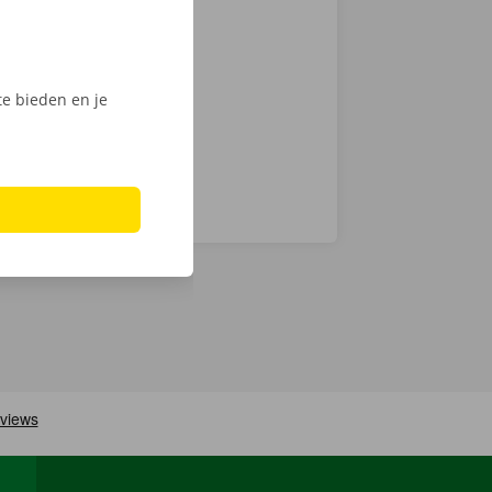
ntie en een
e bieden en je