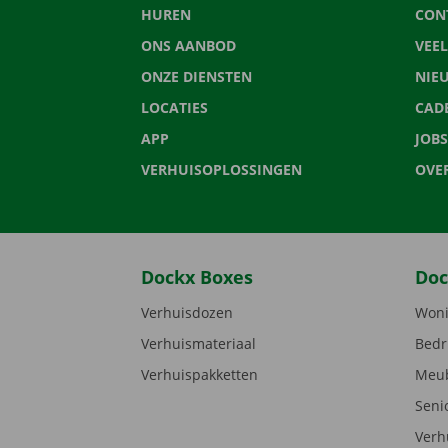
HUREN
CON
ONS AANBOD
VEE
ONZE DIENSTEN
NIE
LOCATIES
CAD
APP
JOBS
VERHUISOPLOSSINGEN
OVE
Dockx Boxes
Doc
Verhuisdozen
Woni
Verhuismateriaal
Bedr
Verhuispakketten
Meub
Seni
Verh