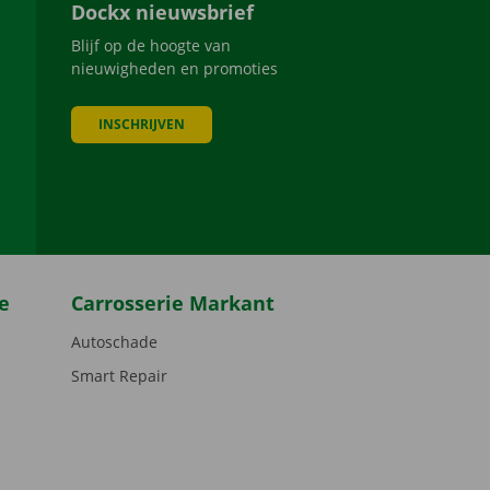
Dockx nieuwsbrief
Blijf op de hoogte van
nieuwigheden en promoties
INSCHRIJVEN
be
e
Carrosserie Markant
Autoschade
Smart Repair