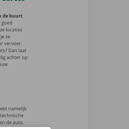
n de buurt
n goed
e locaties
je ze
r vervoer.
ets? Dan laat
lig achter op
jouw
hebt namelijk
 technische
an de auto.