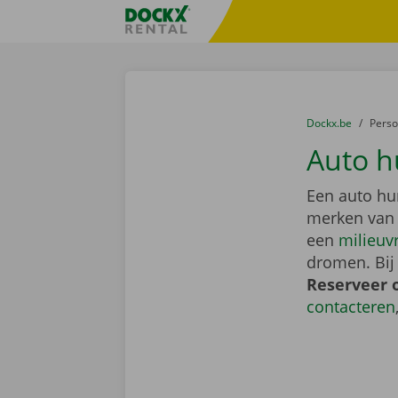
Ga naar inhoud
Taalselectie overslaan
Fratello DEMO
U bevindt zich hi
van
Dockx.be
naar
Pers
Auto h
Een auto hu
merken van
een
milieuv
dromen. Bij
Reserveer 
contacteren