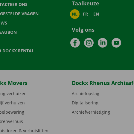
Taalkeuze
TACTEER ONS
LGESTELDE VRAGEN
NL
FR
EN
UWS
Volg ons
EAUBON
Facebook
Instagram
LinkedIn
YouTu
R DOCKX RENTAL
kx Movers
Dockx Rhenus Archisaf
ng verhuizen
Archiefopslag
ijf verhuizen
Digitalisering
elbewaring
Archiefvernietiging
orenverhuis
uisdozen & verhuisliften