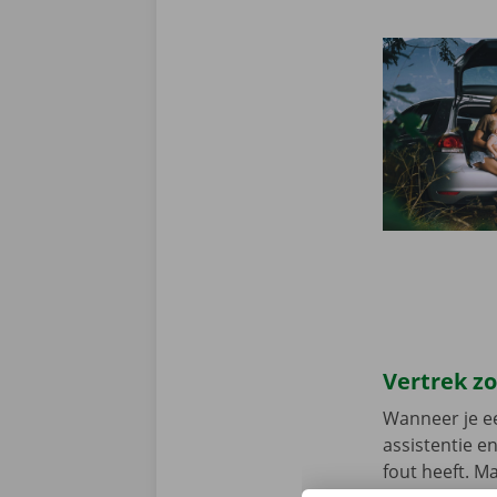
Vertrek z
Wanneer je ee
assistentie e
fout heeft. M