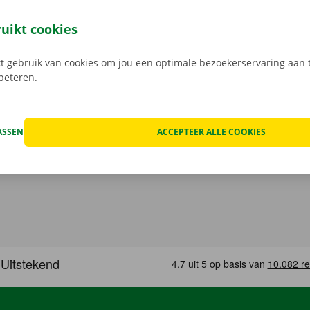
 staat van de auto voor vertrek samen in beeld.
Transpara
 service: daar gaan we voor.
ruikt cookies
 gebruik van cookies om jou een optimale bezoekerservaring aan t
rbeteren.
ASSEN
ACCEPTEER ALLE COOKIES