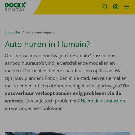
Fratello DEMO
Ga naar inhoud
Taalselectie overslaan
U bevindt zich hier:
van
Dockx.be
naar
Personenwagens
Auto huren in Humain?
Op zoek naar een huurwagen in Humain? Tussen ons
aanbod huurauto’s vind je verschillende modellen en
merken. Dockx biedt iedere chauffeur een optie aan. Wat
zijn jouw plannen? Rondrijden in de stad, een reisje maken
met vrienden, of een droomervaring in een sportwagen?
De
autoverhuur verloopt zonder enig probleem via de
website
. Ervaar je toch problemen?
Neem dan contact op
en we vinden een oplossing.