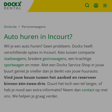
Fratello DEMO
Ga naar inhoud
Taalselectie overslaan
U bevindt zich hier:
van
Dockx.be
naar
Personenwagens
Auto huren in Incourt?
Wil je een auto huren? Geen probleem. Dockx heeft
verschillende opties in Incourt. Kies tussen compacte
stadswagens
, bredere
gezinswagens
, een krachtige
sportwagen
en meer. Met een Dockx Service Shop in jouw
buurt geniet je sneller dan je denkt van jouw huurauto.
Vind jouw keuze tussen het aanbod en reserveer
binnen één-twee-drie
. Duurt het toch een tel langer, of
heb je nood aan extra informatie? Neem dan
contact
op met
ons. We helpen je graag verder.