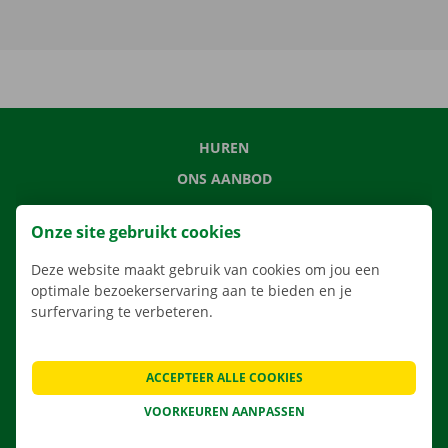
HUREN
ONS AANBOD
ONZE DIENSTEN
Onze site gebruikt cookies
LOCATIES
Deze website maakt gebruik van cookies om jou een
APP
optimale bezoekerservaring aan te bieden en je
VERHUISOPLOSSINGEN
surfervaring te verbeteren.
ACCEPTEER ALLE COOKIES
CONTACTEER ONS
VOORKEUREN AANPASSEN
VEELGESTELDE VRAGEN