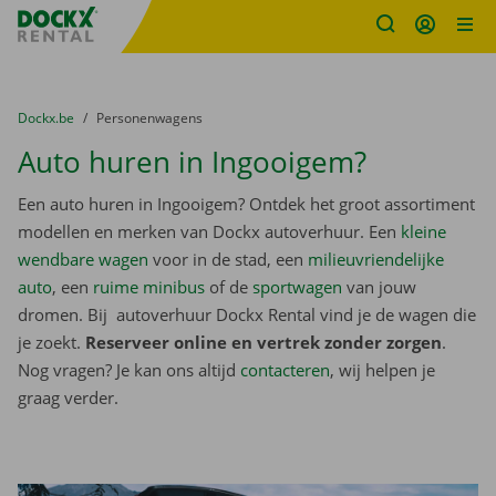
Fratello DEMO
Ga naar inhoud
Taalselectie overslaan
U bevindt zich hier:
van
Dockx.be
naar
Personenwagens
Auto huren in Ingooigem?
Een auto huren in Ingooigem? Ontdek het groot assortiment
modellen en merken van Dockx autoverhuur. Een
kleine
wendbare wagen
voor in de stad, een
milieuvriendelijke
auto
, een
ruime minibus
of de
sportwagen
van jouw
dromen. Bij autoverhuur Dockx Rental vind je de wagen die
je zoekt.
Reserveer online en vertrek zonder zorgen
.
Nog vragen? Je kan ons altijd
contacteren
, wij helpen je
graag verder.