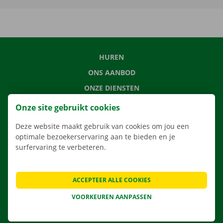
HUREN
ONS AANBOD
ONZE DIENSTEN
LOCATIES
Onze site gebruikt cookies
APP
Deze website maakt gebruik van cookies om jou een
VERHUISOPLOSSINGEN
optimale bezoekerservaring aan te bieden en je
surfervaring te verbeteren.
ACCEPTEER ALLE COOKIES
CONTACTEER ONS
VEELGESTELDE VRAGEN
VOORKEUREN AANPASSEN
NIEUWS