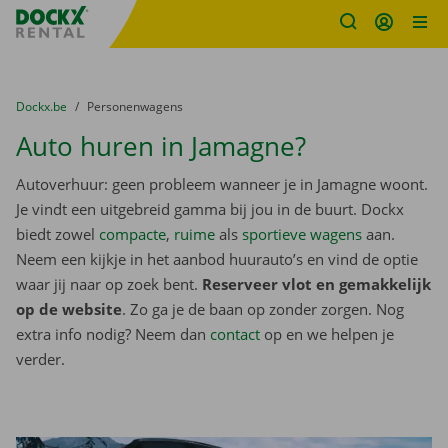
Fratello DEMO
Ga naar inhoud
Taalselectie overslaan
U bevindt zich hier:
van
Dockx.be
naar
Personenwagens
Auto huren in Jamagne?
Autoverhuur: geen probleem wanneer je in Jamagne woont.
Je vindt een uitgebreid gamma bij jou in de buurt. Dockx
biedt zowel
compacte
,
ruime
als
sportieve wagens
aan.
Neem een kijkje in het aanbod huurauto’s en vind de optie
waar jij naar op zoek bent.
Reserveer vlot en gemakkelijk
op de website
. Zo ga je de baan op zonder zorgen. Nog
extra info nodig? Neem dan
contact
op en we helpen je
verder.