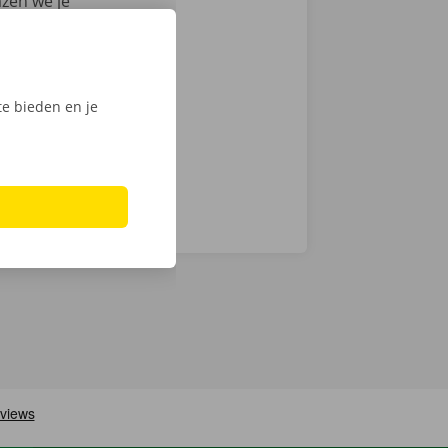
azen we je
auto voor
en
ech
e bieden en je