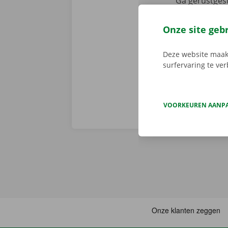
Ga gerustgest
nadien niet 
vertrek en st
Onze site geb
persoonlijke 
onderweg? Dan
Deze website maakt
surfervaring te ve
VOORKEUREN AANP