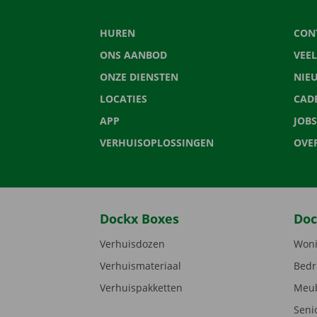
HUREN
CON
ONS AANBOD
VEE
ONZE DIENSTEN
NIE
LOCATIES
CAD
APP
JOBS
VERHUISOPLOSSINGEN
OVE
Dockx Boxes
Doc
Verhuisdozen
Woni
Verhuismateriaal
Bedr
Verhuispakketten
Meub
Seni