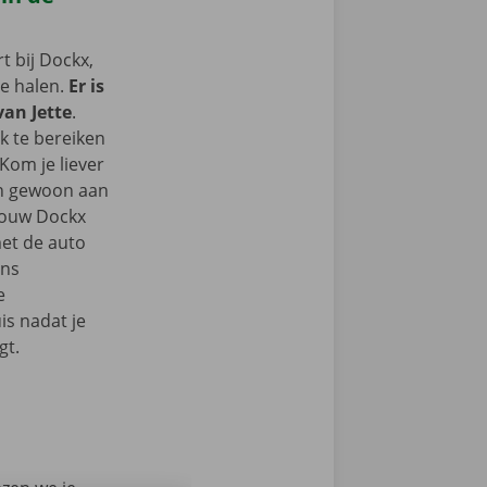
 bij Dockx,
te halen.
Er is
van Jette
.
k te bereiken
Kom je liever
an gewoon aan
 jouw Dockx
et de auto
ons
e
s nadat je
gt.