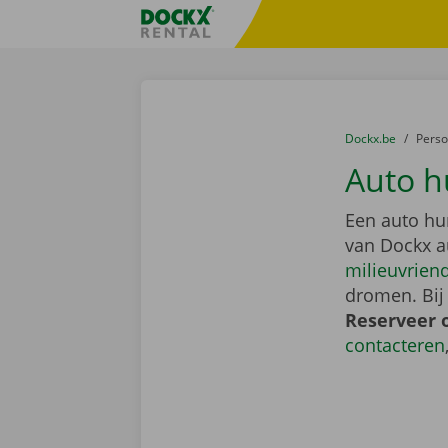
Ga naar inhoud
Taalselectie overslaan
Fratello DEMO
U bevindt zich hi
van
Dockx.be
naar
Pers
Auto hu
Een auto hu
van Dockx a
milieuvriend
dromen. Bij
Reserveer 
contacteren