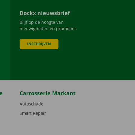
Dockx nieuwsbrief
Blijf op de hoogte van
nieuwigheden en promoties
INSCHRIJVEN
be
e
Carrosserie Markant
Autoschade
Smart Repair