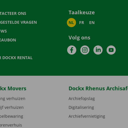
Taalkeuze
TACTEER ONS
LGESTELDE VRAGEN
NL
FR
EN
UWS
Volg ons
EAUBON
Facebook
Instagram
LinkedIn
YouTu
R DOCKX RENTAL
kx Movers
Dockx Rhenus Archisaf
ng verhuizen
Archiefopslag
ijf verhuizen
Digitalisering
elbewaring
Archiefvernietiging
orenverhuis