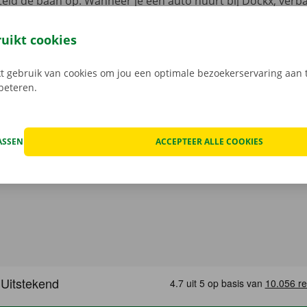
eld de baan op. Wanneer je een auto huurt bij Dockx, verb
met verdoken kosten. We checken samen de schade aan de 
uren een digitale kopie naar jou.
Transparante prijzen en e
ruikt cookies
service zijn onze prioriteit.
Heb je daarnaast technische p
 staat er 24/7 assistentie en pechverhelping voor je klaar.
 gebruik van cookies om jou een optimale bezoekerservaring aan t
rbeteren.
ASSEN
ACCEPTEER ALLE COOKIES