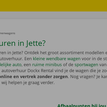
er:
onenwagens
ren in Jette?
ren in Jette? Ontdek het groot assortiment modellen
utoverhuur. Een
kleine wendbare wagen
voor in de s
elijke auto
, een
ruime minibus
of de
sportwagen
van
 autoverhuur Dockx Rental vind je de wagen die je zo
online en vertrek zonder zorgen
. Nog vragen? Je kan
, wij helpen je graag verder.
Afhaalpunten bij jou