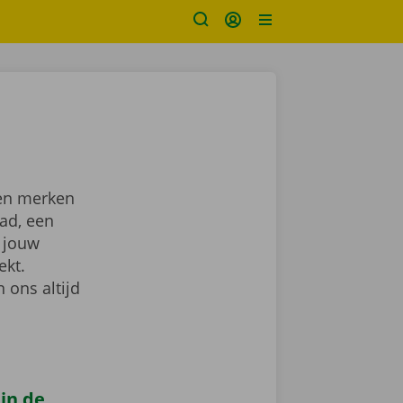
 en merken
tad, een
 jouw
ekt.
 ons altijd
 in de