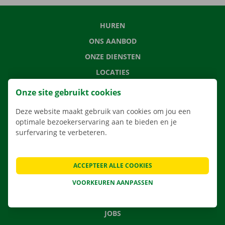
HUREN
ONS AANBOD
ONZE DIENSTEN
LOCATIES
APP
Onze site gebruikt cookies
VERHUISOPLOSSINGEN
Deze website maakt gebruik van cookies om jou een
optimale bezoekerservaring aan te bieden en je
surfervaring te verbeteren.
CONTACTEER ONS
ACCEPTEER ALLE COOKIES
VEELGESTELDE VRAGEN
NIEUWS
VOORKEUREN AANPASSEN
CADEAUBON
JOBS