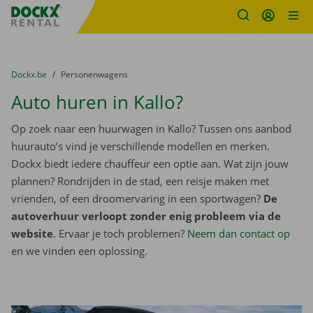
Fratello DEMO
Ga naar inhoud
Taalselectie overslaan
U bevindt zich hier:
van
Dockx.be
naar
Personenwagens
Auto huren in Kallo?
Op zoek naar een huurwagen in Kallo? Tussen ons aanbod
huurauto’s vind je verschillende modellen en merken.
Dockx biedt iedere chauffeur een optie aan. Wat zijn jouw
plannen? Rondrijden in de stad, een reisje maken met
vrienden, of een droomervaring in een sportwagen?
De
autoverhuur verloopt zonder enig probleem via de
website
. Ervaar je toch problemen?
Neem dan contact op
en we vinden een oplossing.