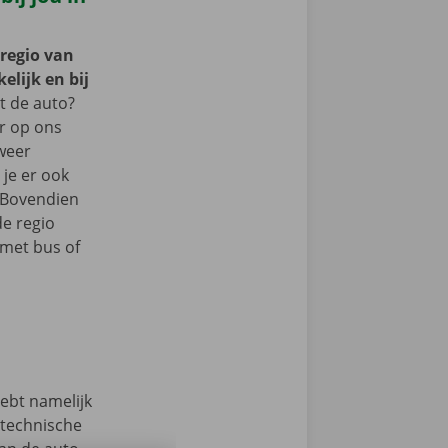
 regio van
lijk en bij
 de auto?
er op ons
 weer
je er ook
 Bovendien
de regio
met bus of
hebt namelijk
 technische