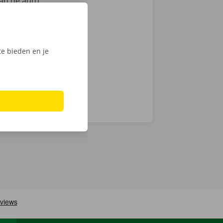
an de auto.
ntie en een
e bieden en je