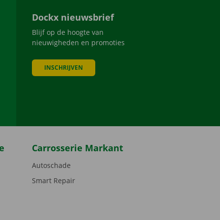
Dockx nieuwsbrief
Blijf op de hoogte van
nieuwigheden en promoties
INSCHRIJVEN
be
e
Carrosserie Markant
Autoschade
Smart Repair