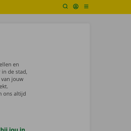
ellen en
 in de stad,
van jouw
ekt.
 ons altijd
ij jou in