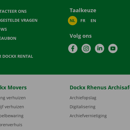
Taalkeuze
TACTEER ONS
LGESTELDE VRAGEN
NL
FR
EN
UWS
Volg ons
EAUBON
Facebook
Instagram
LinkedIn
YouTu
R DOCKX RENTAL
kx Movers
Dockx Rhenus Archisaf
ng verhuizen
Archiefopslag
ijf verhuizen
Digitalisering
elbewaring
Archiefvernietiging
orenverhuis