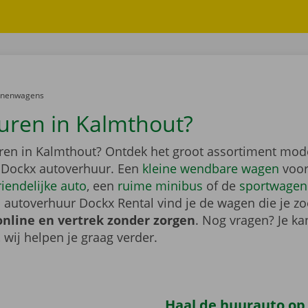
er:
onenwagens
uren in Kalmthout?
ren in Kalmthout? Ontdek het groot assortiment mod
 Dockx autoverhuur. Een
kleine wendbare wagen
voor
riendelijke auto
, een
ruime minibus
of de
sportwagen
 autoverhuur Dockx Rental vind je de wagen die je zo
online en vertrek zonder zorgen
. Nog vragen? Je kan
, wij helpen je graag verder.
Haal de huurauto op b