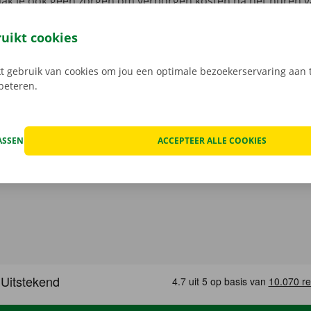
aak je ook geen zorgen om verborgen kosten na het huren v
 staat van de auto voor vertrek samen in beeld.
Transpara
 service: daar gaan we voor.
ruikt cookies
 gebruik van cookies om jou een optimale bezoekerservaring aan t
rbeteren.
ASSEN
ACCEPTEER ALLE COOKIES