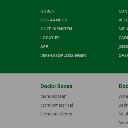
HUREN
CON
ONS AANBOD
VEE
ONZE DIENSTEN
NIE
LOCATIES
CAD
APP
JOBS
VERHUISOPLOSSINGEN
OVE
Dockx Boxes
Doc
Verhuisdozen
Woni
Verhuismateriaal
Bedr
Verhuispakketten
Meub
Seni