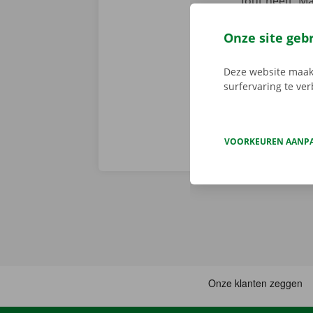
fout heeft. M
We brengen de
persoonlijke
Onze site geb
Deze website maakt
surfervaring te ve
VOORKEUREN AANP