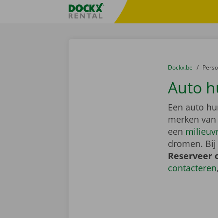
Ga naar inhoud
Taalselectie overslaan
Fratello DEMO
U bevindt zich hi
van
Dockx.be
naar
Pers
Auto h
Een auto hu
merken van
een
milieuv
dromen. Bij
Reserveer 
contacteren