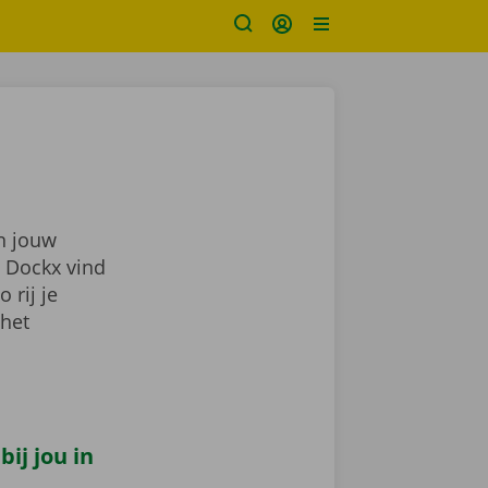
in jouw
j Dockx vind
zo rij je
 het
ij jou in