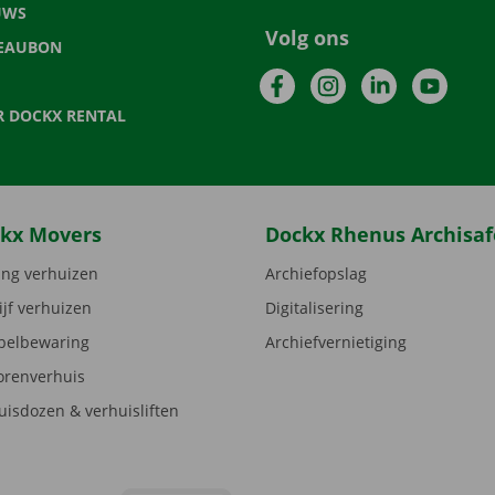
UWS
Volg ons
EAUBON
Facebook
Instagram
LinkedIn
YouTu
R DOCKX RENTAL
kx Movers
Dockx Rhenus Archisaf
ng verhuizen
Archiefopslag
ijf verhuizen
Digitalisering
elbewaring
Archiefvernietiging
orenverhuis
uisdozen & verhuisliften