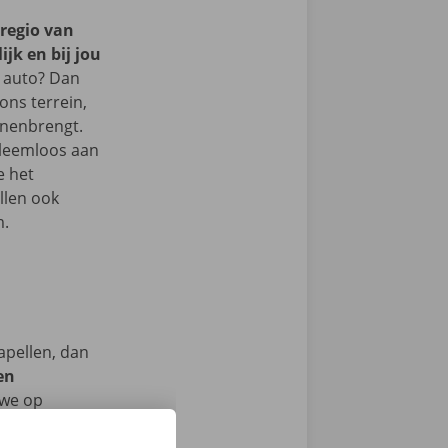
 regio van
jk en bij jou
 auto? Dan
 ons terrein,
nnenbrengt.
bleemloos aan
e het
llen ook
m.
apellen, dan
en
we op
men ook 24/7