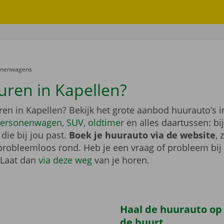
er:
onenwagens
uren in Kapellen?
ren in Kapellen? Bekijk het grote aanbod huurauto’s 
ersonenwagen
,
SUV
,
oldtimer
en alles daartussen: bi
die bij jou past.
Boek je huurauto via de website
, 
probleemloos rond. Heb je een vraag of probleem bij
 Laat dan
via deze weg
van je horen.
Haal de huurauto op b
de buurt