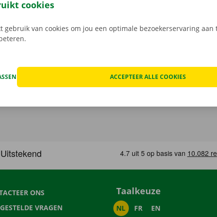
ping binnen heel Europa. Zo geraak je altijd veilig thuis.
ruikt cookies
 gebruik van cookies om jou een optimale bezoekerservaring aan t
rbeteren.
ASSEN
ACCEPTEER ALLE COOKIES
Taalkeuze
TACTEER ONS
LGESTELDE VRAGEN
NL
FR
EN