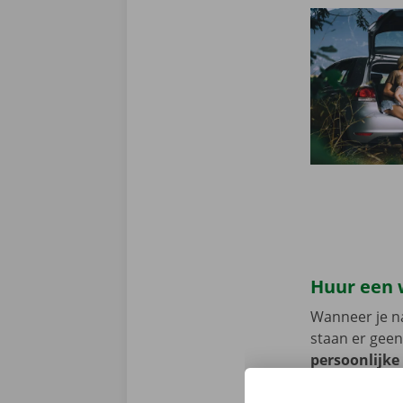
Huur een 
Wanneer je na
staan er geen
persoonlijke
voorhand same