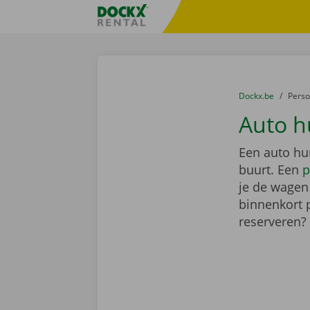
Ga naar inhoud
Taalselectie overslaan
Fratello DEMO
U bevindt zich hi
van
Dockx.be
naar
Pers
Auto h
Een auto hu
buurt. Een
p
je de wagen 
binnenkort 
reserveren?