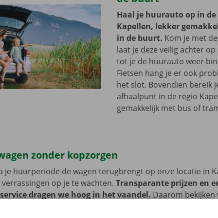
Haal je huurauto op in de
Kapellen, lekker gemakkeli
in de buurt.
Kom je met de
laat je deze veilig achter op
tot je de huurauto weer bi
Fietsen hang je er ook pro
het slot. Bovendien bereik j
afhaalpunt in de regio Kape
gemakkelijk met bus of tra
wagen zonder kopzorgen
 je huurperiode de wagen terugbrengt op onze locatie in K
 verrassingen op je te wachten.
Transparante prijzen en e
 service dragen we hoog in het vaandel.
Daarom bekijken 
n de schade aan de auto. Je geniet bij technische proble