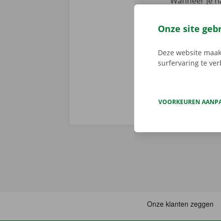
Wanneer je na
staan er geen
persoonlijke
Onze site geb
voorhand same
van pechverhel
Deze website maakt
surfervaring te ve
VOORKEUREN AANP