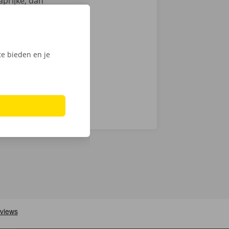
prijke, dan
en
we op
men ook 24/7
e bieden en je