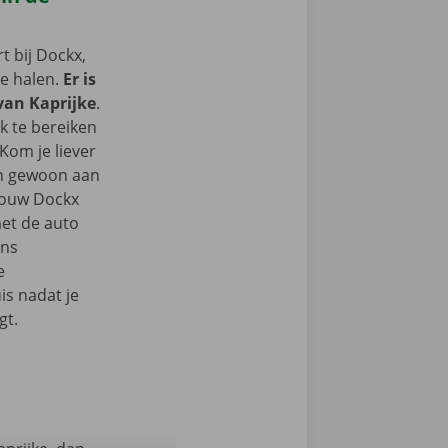
 bij Dockx,
te halen.
Er is
 van Kaprijke
.
k te bereiken
Kom je liever
an gewoon aan
 jouw Dockx
et de auto
ons
e
s nadat je
gt.