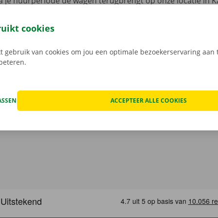
 je huurperiode de wagen terugbrengt op onze locatie in Ka
 verrassingen op je te wachten.
Transparante prijzen en e
 service dragen we hoog in het vaandel.
Daarom bekijken 
ruikt cookies
n de schade aan de auto. Je geniet bij technische proble
ping binnen heel Europa. Zo geraak je altijd veilig thuis.
 gebruik van cookies om jou een optimale bezoekerservaring aan t
rbeteren.
ASSEN
ACCEPTEER ALLE COOKIES