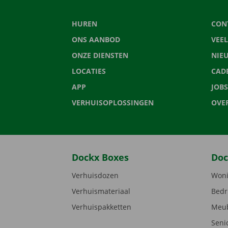
HUREN
CON
ONS AANBOD
VEE
ONZE DIENSTEN
NIE
LOCATIES
CAD
APP
JOBS
VERHUISOPLOSSINGEN
OVE
Dockx Boxes
Doc
Verhuisdozen
Woni
Verhuismateriaal
Bedr
Verhuispakketten
Meub
Seni