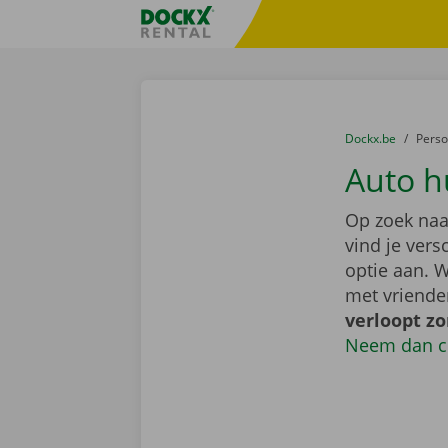
Ga naar inhoud
Taalselectie overslaan
Fratello DEMO
U bevindt zich hi
van
Dockx.be
naar
Pers
Auto h
Op zoek naa
vind je ver
optie aan. W
met vriende
verloopt z
Neem dan c