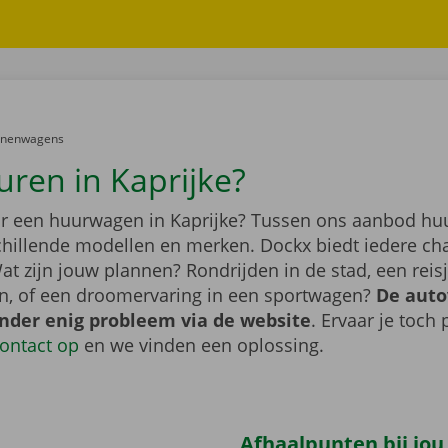
er:
onenwagens
uren in Kaprijke?
r een huurwagen in Kaprijke? Tussen ons aanbod huu
schillende modellen en merken. Dockx biedt iedere ch
at zijn jouw plannen? Rondrijden in de stad, een rei
n, of een droomervaring in een sportwagen?
De auto
onder enig probleem via de website
. Ervaar je toch
ontact op
en we vinden een oplossing.
Afhaalpunten bij jou