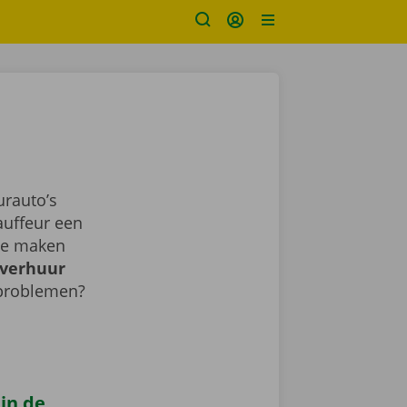
rauto’s
auffeur een
sje maken
verhuur
 problemen?
 in de