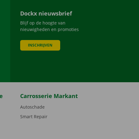
Dockx nieuwsbrief
Blijf op de hoogte van
nieuwigheden en promoties
INSCHRIJVEN
be
e
Carrosserie Markant
Autoschade
Smart Repair