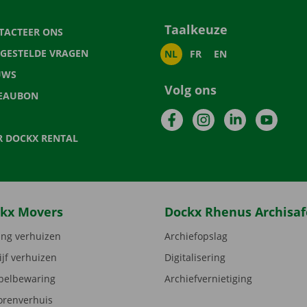
Taalkeuze
TACTEER ONS
LGESTELDE VRAGEN
NL
FR
EN
UWS
Volg ons
EAUBON
Facebook
Instagram
LinkedIn
YouTu
R DOCKX RENTAL
kx Movers
Dockx Rhenus Archisaf
ng verhuizen
Archiefopslag
ijf verhuizen
Digitalisering
elbewaring
Archiefvernietiging
orenverhuis