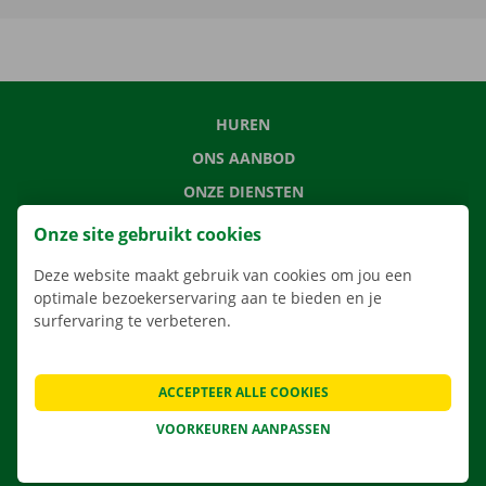
HUREN
ONS AANBOD
ONZE DIENSTEN
LOCATIES
Onze site gebruikt cookies
APP
Deze website maakt gebruik van cookies om jou een
VERHUISOPLOSSINGEN
optimale bezoekerservaring aan te bieden en je
surfervaring te verbeteren.
ACCEPTEER ALLE COOKIES
CONTACTEER ONS
VEELGESTELDE VRAGEN
VOORKEUREN AANPASSEN
NIEUWS