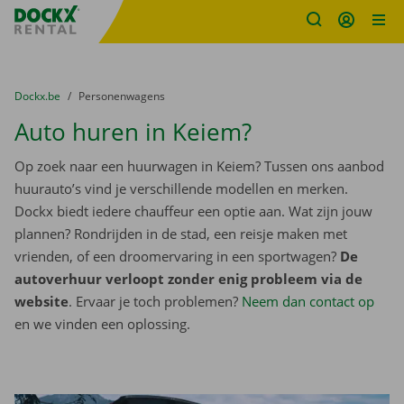
Fratello DEMO
Ga naar inhoud
Taalselectie overslaan
U bevindt zich hier:
van
Dockx.be
naar
Personenwagens
Auto huren in Keiem?
Op zoek naar een huurwagen in Keiem? Tussen ons aanbod
huurauto’s vind je verschillende modellen en merken.
Dockx biedt iedere chauffeur een optie aan. Wat zijn jouw
plannen? Rondrijden in de stad, een reisje maken met
vrienden, of een droomervaring in een sportwagen?
De
autoverhuur verloopt zonder enig probleem via de
website
. Ervaar je toch problemen?
Neem dan contact op
en we vinden een oplossing.