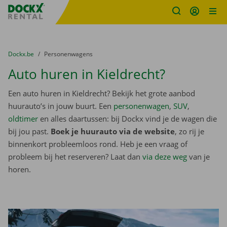
Fratello DEMO
Ga naar inhoud
Taalselectie overslaan
U bevindt zich hier:
van
Dockx.be
naar
Personenwagens
Auto huren in Kieldrecht?
Een auto huren in Kieldrecht? Bekijk het grote aanbod
huurauto’s in jouw buurt. Een
personenwagen
,
SUV
,
oldtimer
en alles daartussen: bij Dockx vind je de wagen die
bij jou past.
Boek je huurauto via de website
, zo rij je
binnenkort probleemloos rond. Heb je een vraag of
probleem bij het reserveren? Laat dan
via deze weg
van je
horen.