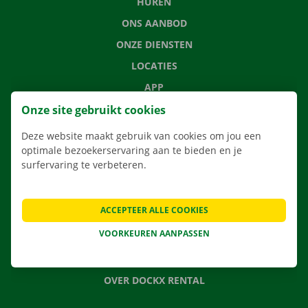
HUREN
ONS AANBOD
ONZE DIENSTEN
LOCATIES
APP
VERHUISOPLOSSINGEN
Onze site gebruikt cookies
Deze website maakt gebruik van cookies om jou een
optimale bezoekerservaring aan te bieden en je
surfervaring te verbeteren.
CONTACTEER ONS
VEELGESTELDE VRAGEN
ACCEPTEER ALLE COOKIES
NIEUWS
VOORKEUREN AANPASSEN
CADEAUBON
JOBS
OVER DOCKX RENTAL