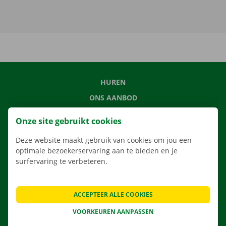
HUREN
ONS AANBOD
ONZE DIENSTEN
Onze site gebruikt cookies
LOCATIES
Deze website maakt gebruik van cookies om jou een
APP
optimale bezoekerservaring aan te bieden en je
VERHUISOPLOSSINGEN
surfervaring te verbeteren.
ACCEPTEER ALLE COOKIES
CONTACTEER ONS
VOORKEUREN AANPASSEN
VEELGESTELDE VRAGEN