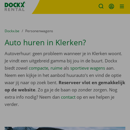
Fratello DEMO
Ga naar inhoud
Taalselectie overslaan
U bevindt zich hier:
van
Dockx.be
naar
Personenwagens
Auto huren in Klerken?
Autoverhuur: geen probleem wanneer je in Klerken woont.
Je vindt een uitgebreid gamma bij jou in de buurt. Dockx
biedt zowel
compacte
,
ruime
als
sportieve wagens
aan.
Neem een kijkje in het aanbod huurauto’s en vind de optie
waar jij naar op zoek bent.
Reserveer vlot en gemakkelijk
op de website
. Zo ga je de baan op zonder zorgen. Nog
extra info nodig? Neem dan
contact
op en we helpen je
verder.