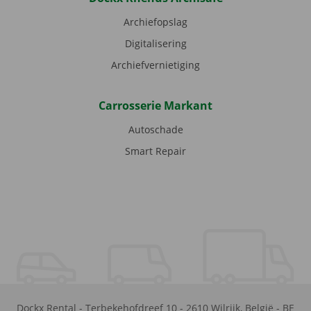
Archiefopslag
Digitalisering
Archiefvernietiging
Carrosserie Markant
Autoschade
Smart Repair
Dockx Rental
-
Terbekehofdreef 10
-
2610
Wilrijk
,
België
-
BE