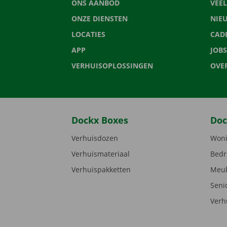
ONS AANBOD
VEE
ONZE DIENSTEN
NIE
LOCATIES
CAD
APP
JOBS
VERHUISOPLOSSINGEN
OVE
Dockx Boxes
Doc
Verhuisdozen
Woni
Verhuismateriaal
Bedr
Verhuispakketten
Meub
Seni
Verh