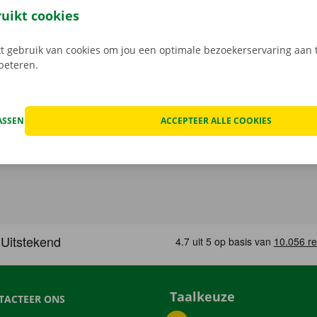
service zijn onze prioriteit.
Heb je daarnaast technische p
ruikt cookies
 staat er 24/7 assistentie en pechverhelping voor je klaar.
 gebruik van cookies om jou een optimale bezoekerservaring aan t
rbeteren.
ASSEN
ACCEPTEER ALLE COOKIES
Taalkeuze
TACTEER ONS