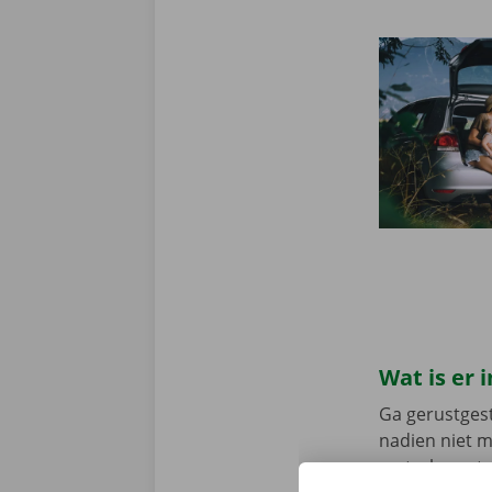
Wat is er
Ga gerustgest
nadien niet 
vertrek en st