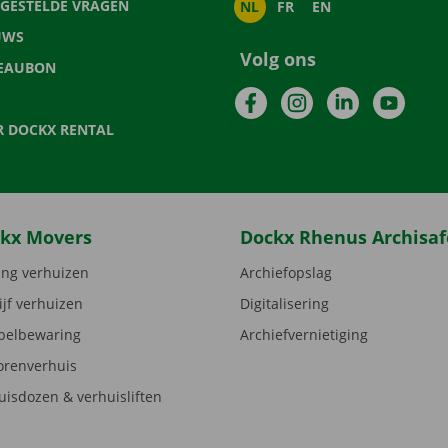
LGESTELDE VRAGEN
NL
FR
EN
UWS
Volg ons
EAUBON
Facebook
Instagram
LinkedIn
YouTu
R DOCKX RENTAL
kx Movers
Dockx Rhenus Archisaf
ng verhuizen
Archiefopslag
ijf verhuizen
Digitalisering
elbewaring
Archiefvernietiging
orenverhuis
uisdozen & verhuisliften