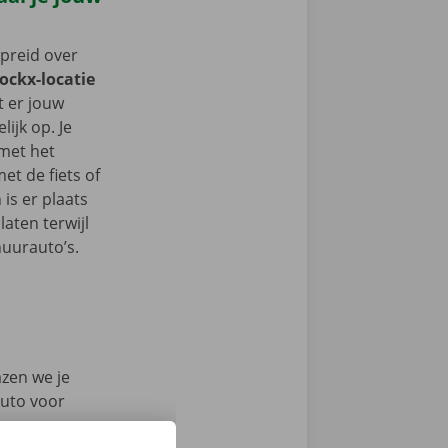
spreid over
Dockx-locatie
lt er jouw
ijk op. Je
 met het
t de fiets of
 is er plaats
aten terwijl
huurauto’s.
azen we je
auto voor
en