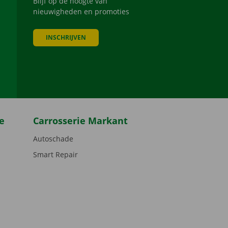
Blijf op de hoogte van
nieuwigheden en promoties
INSCHRIJVEN
be
e
Carrosserie Markant
Autoschade
Smart Repair