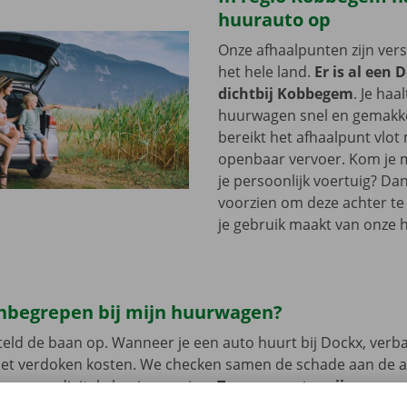
huurauto op
Onze afhaalpunten zijn ver
het hele land.
Er is al een 
dichtbij Kobbegem
. Je haa
huurwagen snel en gemakkel
bereikt het afhaalpunt vlot
openbaar vervoer. Kom je me
je persoonlijk voertuig? Dan
voorzien om deze achter te l
je gebruik maakt van onze 
 inbegrepen bij mijn huurwagen?
eld de baan op. Wanneer je een auto huurt bij Dockx, verb
met verdoken kosten. We checken samen de schade aan de 
uren een digitale kopie naar jou.
Transparante prijzen en e