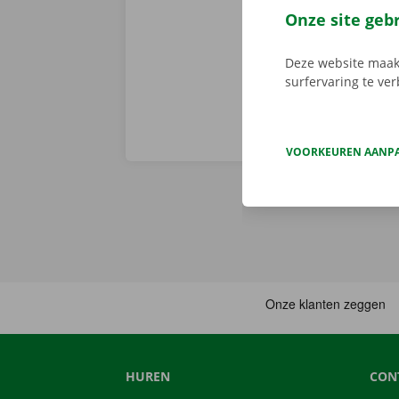
persoonlijke 
Onze site geb
onderweg? Dan
Deze website maakt
surfervaring te ve
VOORKEUREN AANP
HUREN
CON