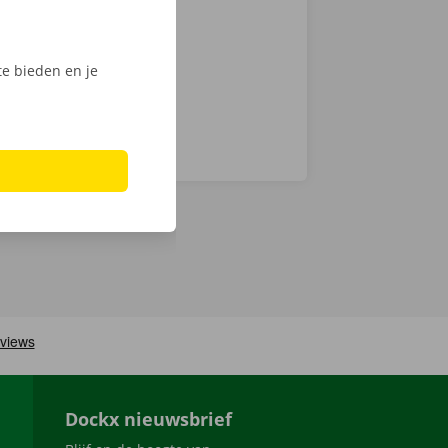
ech
e bieden en je
Dockx nieuwsbrief