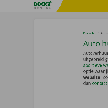
Ga naar inhoud
Taalselectie overslaan
Fratello DEMO
U bevindt zich hi
van
Dockx.be
naar
Pers
Auto h
Autoverhuur
uitgebreid 
sportieve w
optie waar j
website
. Z
dan
contact