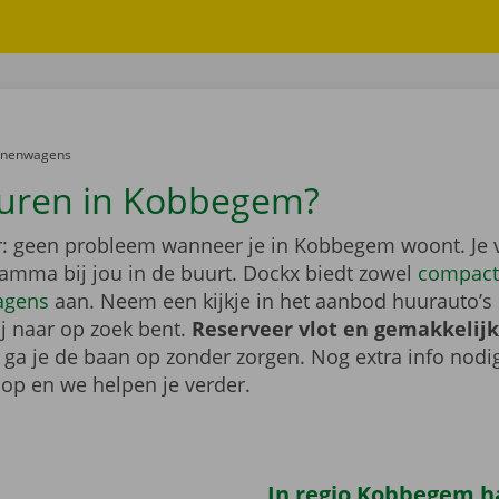
er:
onenwagens
uren in Kobbegem?
: geen probleem wanneer je in Kobbegem woont. Je 
gamma bij jou in de buurt. Dockx biedt zowel
compact
agens
aan. Neem een kijkje in het aanbod huurauto’s 
ij naar op zoek bent.
Reserveer vlot en gemakkelijk
o ga je de baan op zonder zorgen. Nog extra info nod
op en we helpen je verder.
In regio Kobbegem ha