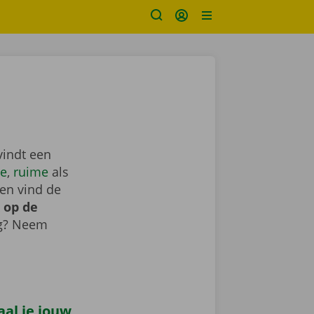
vindt een
e
,
ruime
als
en vind de
 op de
ig? Neem
al je jouw