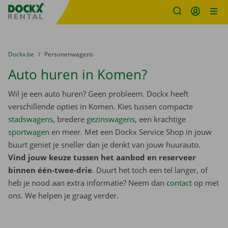
Fratello DEMO
Ga naar inhoud
Taalselectie overslaan
U bevindt zich hier:
van
Dockx.be
naar
Personenwagens
Auto huren in Komen?
Wil je een auto huren? Geen probleem. Dockx heeft
verschillende opties in Komen. Kies tussen compacte
stadswagens
, bredere
gezinswagens
, een krachtige
sportwagen
en meer. Met een Dockx Service Shop in jouw
buurt geniet je sneller dan je denkt van jouw huurauto.
Vind jouw keuze tussen het aanbod en reserveer
binnen één-twee-drie
. Duurt het toch een tel langer, of
heb je nood aan extra informatie? Neem dan
contact
op met
ons. We helpen je graag verder.