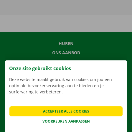
HUREN
ONS AANBOD
ONZE DIENSTEN
Onze site gebruikt cookies
LOCATIES
Deze website maakt gebruik van cookies om jou een
APP
optimale bezoekerservaring aan te bieden en je
VERHUISOPLOSSINGEN
surfervaring te verbeteren.
ACCEPTEER ALLE COOKIES
CONTACTEER ONS
VOORKEUREN AANPASSEN
VEELGESTELDE VRAGEN