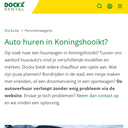
Fratello DEMO
Ga naar inhoud
Taalselectie overslaan
U bevindt zich hier:
van
Dockx.be
naar
Personenwagens
Auto huren in Koningshooikt?
Op zoek naar een huurwagen in Koningshooikt? Tussen ons
aanbod huurauto’s vind je verschillende modellen en
merken. Dockx biedt iedere chauffeur een optie aan. Wat
zijn jouw plannen? Rondrijden in de stad, een reisje maken
met vrienden, of een droomervaring in een sportwagen?
De
autoverhuur verloopt zonder enig probleem via de
website
. Ervaar je toch problemen?
Neem dan contact op
en we vinden een oplossing.