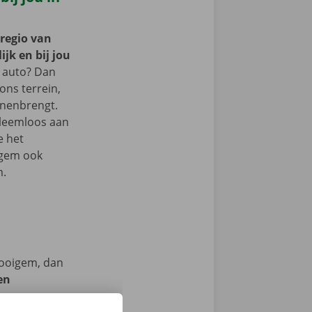
 regio van
jk en bij jou
 auto? Dan
 ons terrein,
nnenbrengt.
bleemloos aan
e het
igem ook
m.
Kooigem, dan
en
we op