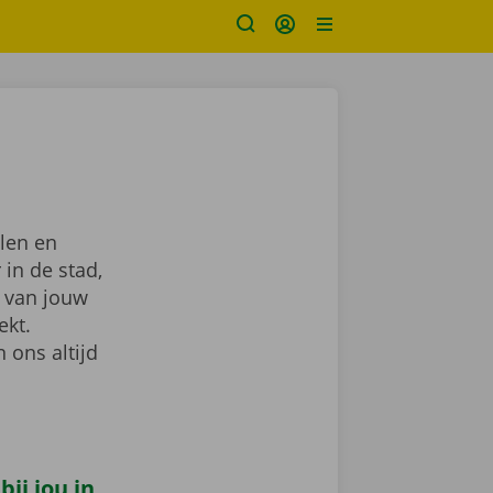
len en
 in de stad,
van jouw
ekt.
 ons altijd
ij jou in