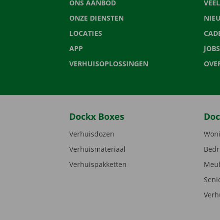
ONS AANBOD
VEE
ONZE DIENSTEN
NIE
LOCATIES
CAD
APP
JOBS
VERHUISOPLOSSINGEN
OVE
Dockx Boxes
Doc
Verhuisdozen
Woni
Verhuismateriaal
Bedr
Verhuispakketten
Meub
Seni
Verh