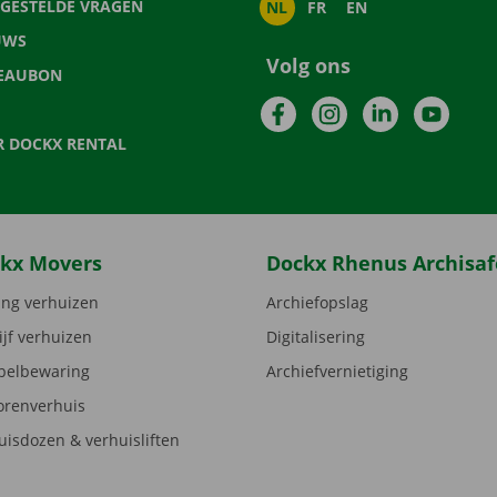
LGESTELDE VRAGEN
NL
FR
EN
UWS
Volg ons
EAUBON
Facebook
Instagram
LinkedIn
YouTu
R DOCKX RENTAL
kx Movers
Dockx Rhenus Archisaf
ng verhuizen
Archiefopslag
ijf verhuizen
Digitalisering
elbewaring
Archiefvernietiging
orenverhuis
uisdozen & verhuisliften