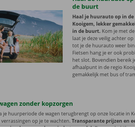
de buurt
Haal je huurauto op in de
Kooigem, lekker gemakkeli
in de buurt.
Kom je met de
laat je deze veilig achter op
tot je de huurauto weer bi
Fietsen hang je er ook pro
het slot. Bovendien bereik j
afhaalpunt in de regio Koo
gemakkelijk met bus of tra
wagen zonder kopzorgen
 je huurperiode de wagen terugbrengt op onze locatie in 
 verrassingen op je te wachten.
Transparante prijzen en e
 service dragen we hoog in het vaandel.
Daarom bekijken 