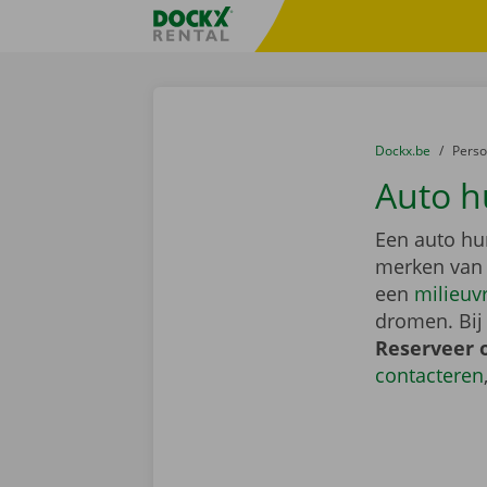
Ga naar inhoud
Taalselectie overslaan
Fratello DEMO
U bevindt zich hi
van
Dockx.be
naar
Pers
Auto h
Een auto hu
merken van
een
milieuv
dromen. Bij
Reserveer 
contacteren