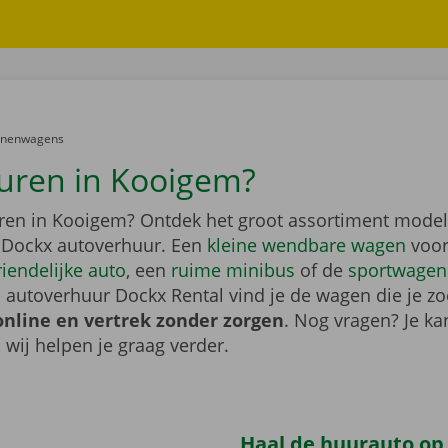
er:
onenwagens
uren in Kooigem?
ren in Kooigem? Ontdek het groot assortiment model
 Dockx autoverhuur. Een
kleine wendbare wagen
voor
riendelijke auto
, een
ruime minibus
of de
sportwagen
 autoverhuur Dockx Rental vind je de wagen die je zo
online en vertrek zonder zorgen
. Nog vragen? Je kan
, wij helpen je graag verder.
Haal de huurauto op b