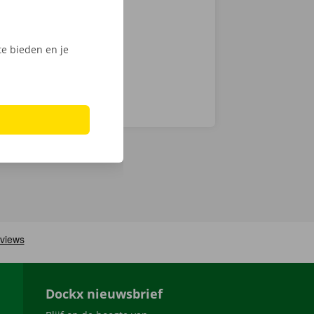
men ook 24/7
e bieden en je
Dockx nieuwsbrief