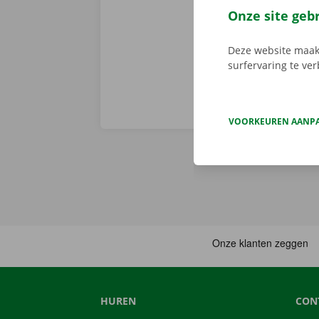
voorhand same
Onze site geb
van pechverhel
Deze website maakt
surfervaring te ve
VOORKEUREN AANP
HUREN
CON