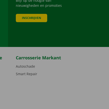
Blijf op de hoogte van
nieuwigheden en promoties
INSCHRIJVEN
be
e
Carrosserie Markant
Autoschade
Smart Repair