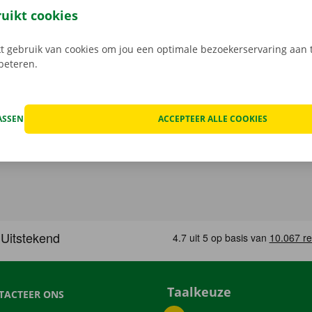
n de schade aan de auto. Je geniet bij technische proble
ruikt cookies
ping binnen heel Europa. Zo geraak je altijd veilig thuis.
 gebruik van cookies om jou een optimale bezoekerservaring aan t
rbeteren.
ASSEN
ACCEPTEER ALLE COOKIES
Taalkeuze
TACTEER ONS