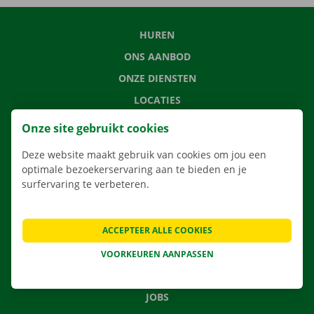
HUREN
ONS AANBOD
ONZE DIENSTEN
LOCATIES
APP
Onze site gebruikt cookies
VERHUISOPLOSSINGEN
Deze website maakt gebruik van cookies om jou een
optimale bezoekerservaring aan te bieden en je
surfervaring te verbeteren.
CONTACTEER ONS
ACCEPTEER ALLE COOKIES
VEELGESTELDE VRAGEN
NIEUWS
VOORKEUREN AANPASSEN
CADEAUBON
JOBS