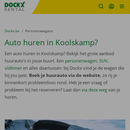
Fratello DEMO
Ga naar inhoud
Taalselectie overslaan
U bevindt zich hier:
van
Dockx.be
naar
Personenwagens
Auto huren in Koolskamp?
Een auto huren in Koolskamp? Bekijk het grote aanbod
huurauto’s in jouw buurt. Een
personenwagen
,
SUV
,
oldtimer
en alles daartussen: bij Dockx vind je de wagen die
bij jou past.
Boek je huurauto via de website
, zo rij je
binnenkort probleemloos rond. Heb je een vraag of
probleem bij het reserveren? Laat dan
via deze weg
van je
horen.