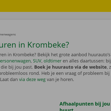
er:
onenwagens
uren in Krombeke?
ren in Krombeke? Bekijk het grote aanbod huurauto’s
ersonenwagen
,
SUV
,
oldtimer
en alles daartussen: bi
die bij jou past.
Boek je huurauto via de website
, 
probleemloos rond. Heb je een vraag of probleem bij
 Laat dan
via deze weg
van je horen.
Afhaalpunten bij jou
buurt