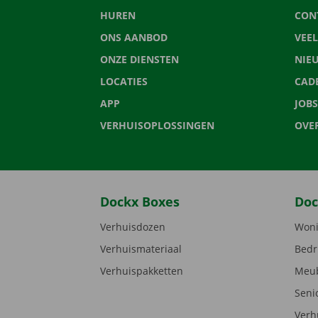
HUREN
CON
ONS AANBOD
VEE
ONZE DIENSTEN
NIE
LOCATIES
CAD
APP
JOBS
VERHUISOPLOSSINGEN
OVE
Dockx Boxes
Doc
Verhuisdozen
Woni
Verhuismateriaal
Bedr
Verhuispakketten
Meub
Seni
Verh