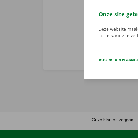
nadien niet 
vertrek en st
Onze site geb
persoonlijke 
onderweg? Dan
Deze website maakt
surfervaring te ve
VOORKEUREN AANP