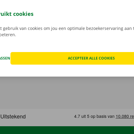
met verdoken kosten. We checken samen de schade aan de 
uren een digitale kopie naar jou.
Transparante prijzen en e
ruikt cookies
service zijn onze prioriteit.
Heb je daarnaast technische p
 staat er 24/7 assistentie en pechverhelping voor je klaar.
 gebruik van cookies om jou een optimale bezoekerservaring aan t
rbeteren.
ASSEN
ACCEPTEER ALLE COOKIES