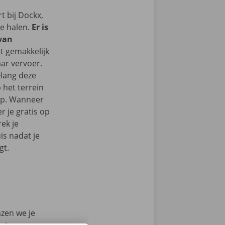
 bij Dockx,
te halen.
Er is
 van
et gemakkelijk
ar vervoer.
 Hang deze
 het terrein
op. Wanneer
r je gratis op
ek je
s nadat je
gt.
azen we je