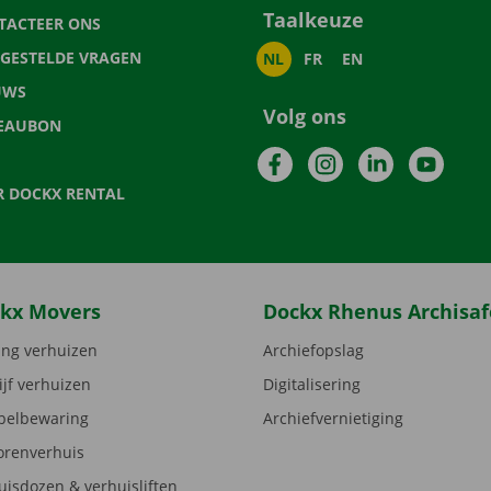
Taalkeuze
TACTEER ONS
LGESTELDE VRAGEN
NL
FR
EN
UWS
Volg ons
EAUBON
Facebook
Instagram
LinkedIn
YouTu
R DOCKX RENTAL
kx Movers
Dockx Rhenus Archisaf
ng verhuizen
Archiefopslag
ijf verhuizen
Digitalisering
elbewaring
Archiefvernietiging
orenverhuis
uisdozen & verhuisliften