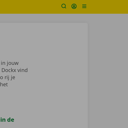
 in jouw
j Dockx vind
zo rij je
 het
 in de