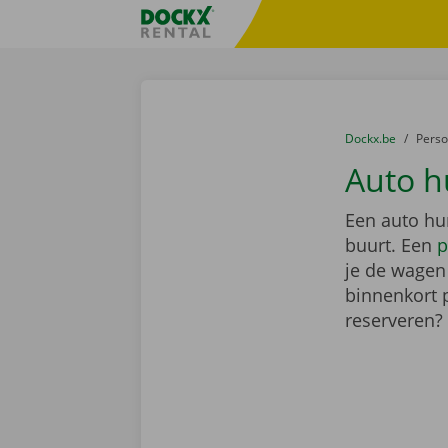
Ga naar inhoud
Taalselectie overslaan
Fratello DEMO
U bevindt zich hi
van
Dockx.be
naar
Pers
Auto h
Een auto hu
buurt. Een
p
je de wagen 
binnenkort 
reserveren?