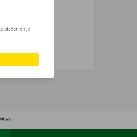
auto voor
en
ech
e bieden en je