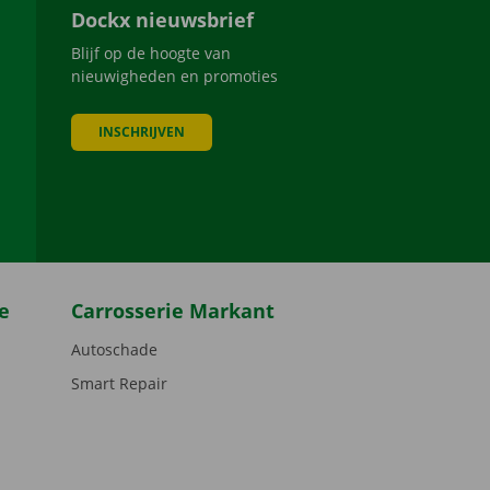
Dockx nieuwsbrief
Blijf op de hoogte van
nieuwigheden en promoties
INSCHRIJVEN
be
e
Carrosserie Markant
Autoschade
Smart Repair