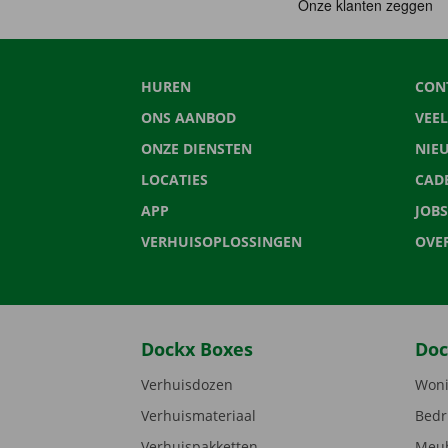
HUREN
CON
ONS AANBOD
VEE
ONZE DIENSTEN
NIE
LOCATIES
CAD
APP
JOBS
VERHUISOPLOSSINGEN
OVE
Dockx Boxes
Doc
Verhuisdozen
Woni
Verhuismateriaal
Bedr
Verhuispakketten
Meub