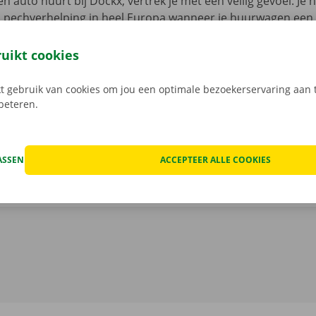
n auto huurt bij Dockx, vertrek je met een veilig gevoel. Je 
n pechverhelping in heel Europa wanneer je huurwagen een
aak je ook geen zorgen om verborgen kosten na het huren v
 staat van de auto voor vertrek samen in beeld.
Transpara
ruikt cookies
 service: daar gaan we voor.
 gebruik van cookies om jou een optimale bezoekerservaring aan t
rbeteren.
ASSEN
ACCEPTEER ALLE COOKIES