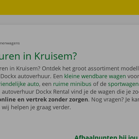
er:
onenwagens
uren in Kruisem?
ren in Kruisem? Ontdek het groot assortiment model
 Dockx autoverhuur. Een
kleine wendbare wagen
voor
riendelijke auto
, een
ruime minibus
of de
sportwagen
 autoverhuur Dockx Rental vind je de wagen die je zo
online en vertrek zonder zorgen
. Nog vragen? Je kan
, wij helpen je graag verder.
Afhaalpunten bij jou