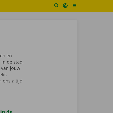
len en
 in de stad,
van jouw
ekt.
 ons altijd
 in de