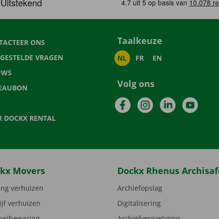
Taalkeuze
TACTEER ONS
LGESTELDE VRAGEN
NL
FR
EN
UWS
Volg ons
EAUBON
Facebook
Instagram
LinkedIn
YouTu
R DOCKX RENTAL
kx Movers
Dockx Rhenus Archisaf
ng verhuizen
Archiefopslag
ijf verhuizen
Digitalisering
elbewaring
Archiefvernietiging