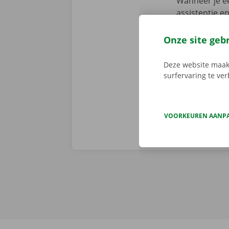
Wanneer je ee
assistentie e
fout heeft. M
We brengen de
Onze site geb
persoonlijke
Deze website maakt
surfervaring te ve
VOORKEUREN AANP