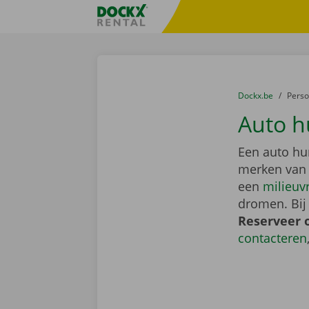
Ga naar inhoud
Taalselectie overslaan
Fratello DEMO
U bevindt zich hi
van
Dockx.be
naar
Pers
Auto h
Een auto hu
merken van
een
milieuv
dromen. Bij
Reserveer 
contacteren