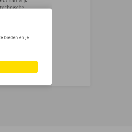
hebt namelijk
 technische
an de auto.
ntie en een
e bieden en je