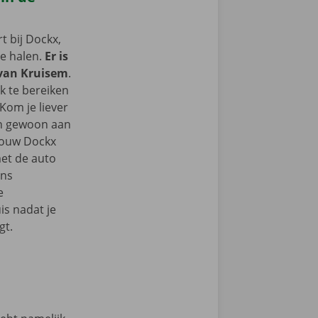
 bij Dockx,
te halen.
Er is
 van Kruisem
.
k te bereiken
Kom je liever
an gewoon aan
 jouw Dockx
et de auto
ons
e
s nadat je
gt.