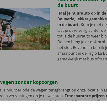
de buurt
Haal je huurauto op in de
Bouverie, lekker gemakkeli
in de buurt.
Kom je met de
laat je deze veilig achter op
tot je de huurauto weer bi
Fietsen hang je er ook pro
het slot. Bovendien bereik j
afhaalpunt in de regio La B
gemakkelijk met bus of tra
wagen zonder kopzorgen
 je huurperiode de wagen terugbrengt op onze locatie in L
geen verrassingen op je te wachten.
Transparante prijzen 
 service dragen we hoog in het vaandel.
Daarom bekijken 