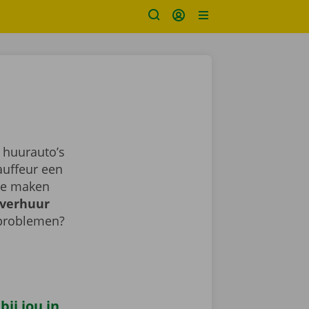
 huurauto’s
auffeur een
sje maken
verhuur
 problemen?
ij jou in