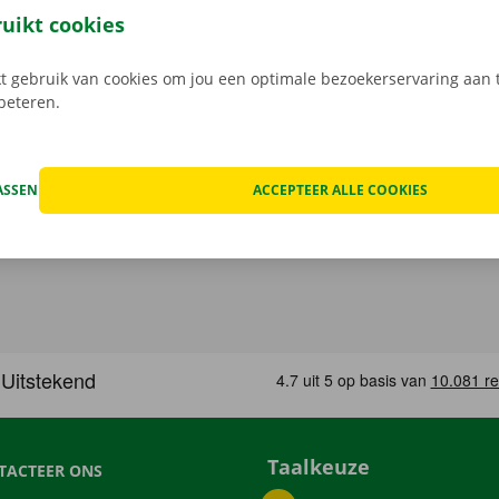
n de schade aan de auto. Je geniet bij technische proble
ruikt cookies
ping binnen heel Europa. Zo geraak je altijd veilig thuis.
 gebruik van cookies om jou een optimale bezoekerservaring aan t
rbeteren.
ASSEN
ACCEPTEER ALLE COOKIES
Taalkeuze
TACTEER ONS