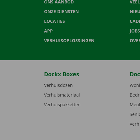
ONS AANBOD
VEE
ONZE DIENSTEN
NIE
LOCATIES
CAD
APP
JOBS
VERHUISOPLOSSINGEN
OVE
Dockx Boxes
Doc
Verhuisdozen
Woni
Verhuismateriaal
Bedr
Verhuispakketten
Meub
Seni
Verh