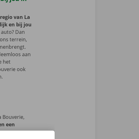
 regio van La
jk en bij jou
 auto? Dan
 ons terrein,
nnenbrengt.
bleemloos aan
e het
ouverie ook
m.
a Bouverie,
en een
we op