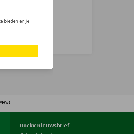
men ook 24/7
e bieden en je
Dockx nieuwsbrief