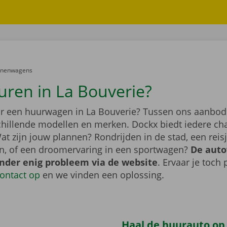
er:
onenwagens
uren in La Bouverie?
r een huurwagen in La Bouverie? Tussen ons aanbod
schillende modellen en merken. Dockx biedt iedere ch
at zijn jouw plannen? Rondrijden in de stad, een rei
n, of een droomervaring in een sportwagen?
De auto
onder enig probleem via de website
. Ervaar je toch
ontact op
en we vinden een oplossing.
Haal de huurauto op b