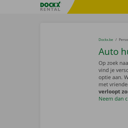
Ga naar inhoud
Taalselectie overslaan
Fratello DEMO
U bevindt zich hi
van
Dockx.be
naar
Pers
Auto h
Op zoek naa
vind je ver
optie aan. W
met vriende
verloopt z
Neem dan c