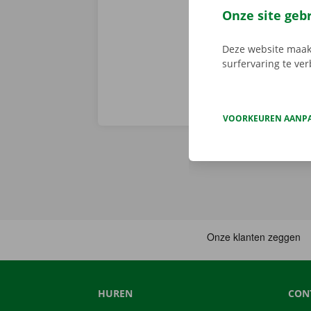
voorhand same
Onze site geb
van pechverhel
Deze website maakt
surfervaring te ve
VOORKEUREN AANP
HUREN
CON