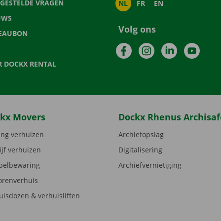
LGESTELDE VRAGEN
NL
FR
EN
UWS
Volg ons
EAUBON
Facebook
Instagram
LinkedIn
YouTu
R DOCKX RENTAL
kx Movers
Dockx Rhenus Archisaf
ng verhuizen
Archiefopslag
ijf verhuizen
Digitalisering
elbewaring
Archiefvernietiging
orenverhuis
uisdozen & verhuisliften