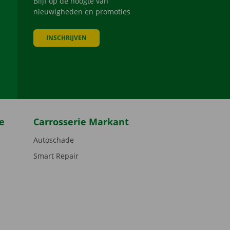
Blijf op de hoogte van
nieuwigheden en promoties
INSCHRIJVEN
be
e
Carrosserie Markant
Autoschade
Smart Repair