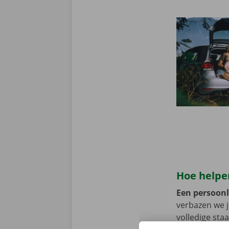
Hoe helpen
Een persoonli
verbazen we 
volledige sta