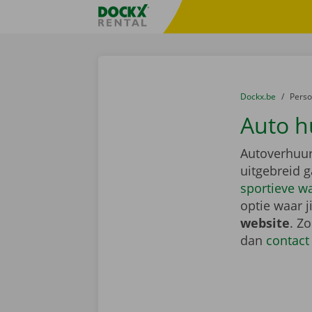
Ga naar inhoud
Taalselectie overslaan
Fratello DEMO
U bevindt zich hi
van
Dockx.be
naar
Pers
Auto h
Autoverhuur
uitgebreid 
sportieve w
optie waar j
website
. Z
dan
contact