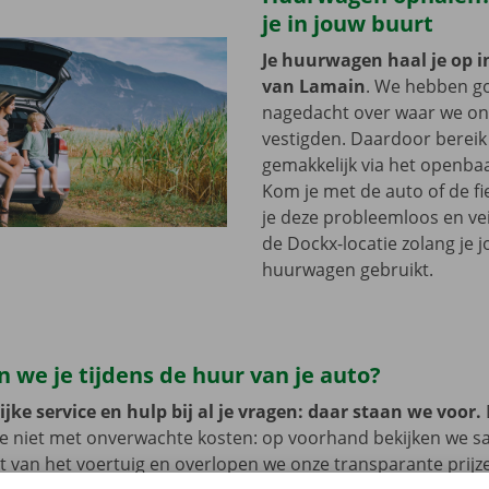
je in jouw buurt
Je huurwagen haal je op i
van Lamain
. We hebben g
nagedacht over waar we onz
vestigden. Daardoor bereik 
gemakkelijk via het openbaa
Kom je met de auto of de fi
je deze probleemloos en vei
de Dockx-locatie zolang je 
huurwagen gebruikt.
 we je tijdens de huur van je auto?
jke service en hulp bij al je vragen: daar staan we voor.
je niet met onverwachte kosten: op voorhand bekijken we 
at van het voertuig en overlopen we onze transparante prij