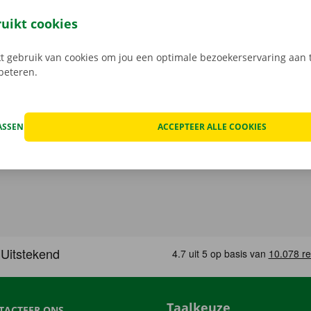
open, kan het voorkomen dat je huurwagen onderweg een te
at geval staat er 24/7 assistentie en pechverhelping voor je k
ruikt cookies
rtrek je zorgeloos op pad met je huurauto.
 gebruik van cookies om jou een optimale bezoekerservaring aan t
rbeteren.
ASSEN
ACCEPTEER ALLE COOKIES
Taalkeuze
TACTEER ONS