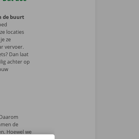
n de buurt
oed
e locaties
je ze
r vervoer.
ets? Dan laat
lig achter op
jouw
Daarom
samen de
zen. Hoewel we