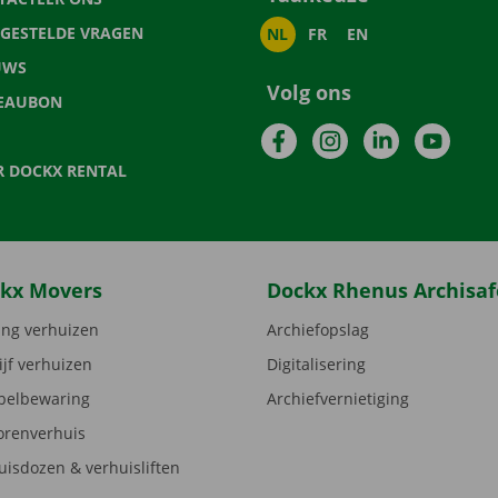
LGESTELDE VRAGEN
NL
FR
EN
UWS
Volg ons
EAUBON
Facebook
Instagram
LinkedIn
YouTu
R DOCKX RENTAL
kx Movers
Dockx Rhenus Archisaf
ng verhuizen
Archiefopslag
ijf verhuizen
Digitalisering
elbewaring
Archiefvernietiging
orenverhuis
uisdozen & verhuisliften