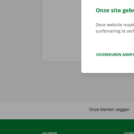
er niet op h
vertoont. In d
Onze site geb
Europa. Zo ve
Deze website maakt
surfervaring te ve
VOORKEUREN AANP
HUREN
CON