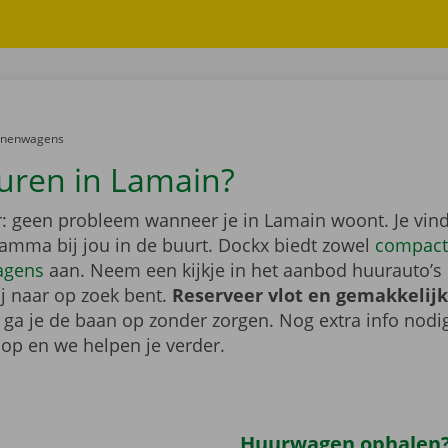
er:
onenwagens
uren in Lamain?
: geen probleem wanneer je in Lamain woont. Je vind
gamma bij jou in de buurt. Dockx biedt zowel
compact
agens
aan. Neem een kijkje in het aanbod huurauto’s 
ij naar op zoek bent.
Reserveer vlot en gemakkelijk
o ga je de baan op zonder zorgen. Nog extra info nod
op en we helpen je verder.
Huurwagen ophalen?