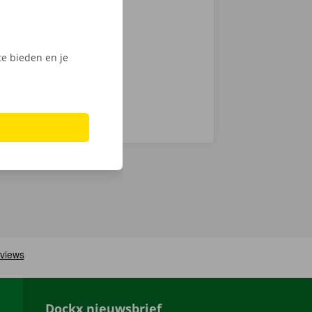
chnische fout
laar: in heel
e bieden en je
Dockx nieuwsbrief