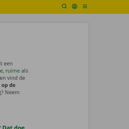
t een
e
,
ruime
als
en vind de
 op de
ig? Neem
 Dat doe