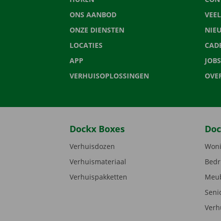
ONS AANBOD
VEE
ONZE DIENSTEN
NIE
LOCATIES
CAD
APP
JOBS
VERHUISOPLOSSINGEN
OVE
Dockx Boxes
Doc
Verhuisdozen
Woni
Verhuismateriaal
Bedr
Verhuispakketten
Meub
Seni
Verh