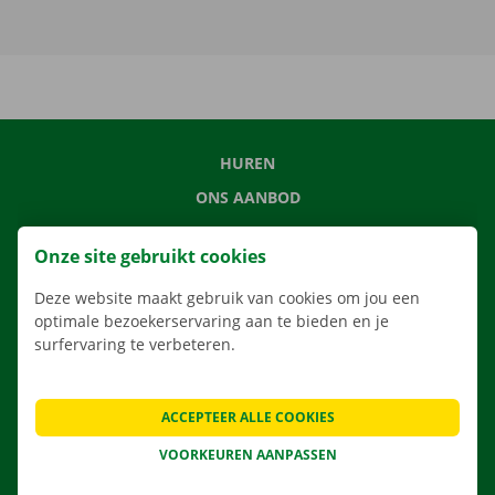
HUREN
ONS AANBOD
ONZE DIENSTEN
Onze site gebruikt cookies
LOCATIES
Deze website maakt gebruik van cookies om jou een
APP
optimale bezoekerservaring aan te bieden en je
VERHUISOPLOSSINGEN
surfervaring te verbeteren.
ACCEPTEER ALLE COOKIES
CONTACTEER ONS
VOORKEUREN AANPASSEN
VEELGESTELDE VRAGEN