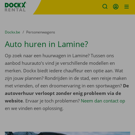
Fratello DEMO
Ga naar inhoud
Taalselectie overslaan
U bevindt zich hier:
van
Dockx.be
naar
Personenwagens
Auto huren in Lamine?
Op zoek naar een huurwagen in Lamine? Tussen ons
aanbod huurauto’s vind je verschillende modellen en
merken. Dockx biedt iedere chauffeur een optie aan. Wat
zijn jouw plannen? Rondrijden in de stad, een reisje maken
met vrienden, of een droomervaring in een sportwagen?
De
autoverhuur verloopt zonder enig probleem via de
website
. Ervaar je toch problemen?
Neem dan contact op
en we vinden een oplossing.