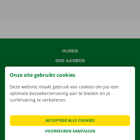
HUREN
ONS AANBOD
ONZE DIENSTEN
Onze site gebruikt cookies
LOCATIES
Deze website maakt gebruik van cookies om jou een
APP
optimale bezoekerservaring aan te bieden en je
VERHUISOPLOSSINGEN
surfervaring te verbeteren.
ACCEPTEER ALLE COOKIES
CONTACTEER ONS
VOORKEUREN AANPASSEN
VEELGESTELDE VRAGEN