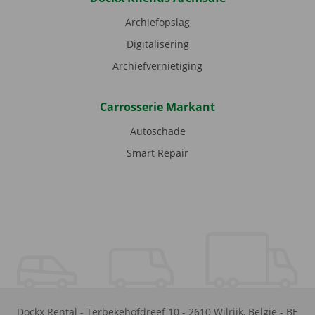
Archiefopslag
Digitalisering
Archiefvernietiging
Carrosserie Markant
Autoschade
Smart Repair
Dockx Rental
-
Terbekehofdreef 10
-
2610
Wilrijk
,
België
-
BE