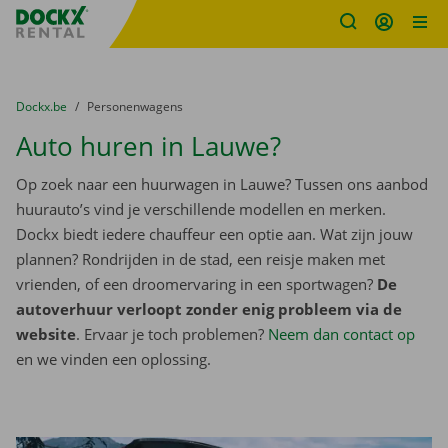
Fratello DEMO
Ga naar inhoud
Taalselectie overslaan
U bevindt zich hier:
van
Dockx.be
naar
Personenwagens
Auto huren in Lauwe?
Op zoek naar een huurwagen in Lauwe? Tussen ons aanbod
huurauto’s vind je verschillende modellen en merken.
Dockx biedt iedere chauffeur een optie aan. Wat zijn jouw
plannen? Rondrijden in de stad, een reisje maken met
vrienden, of een droomervaring in een sportwagen?
De
autoverhuur verloopt zonder enig probleem via de
website
. Ervaar je toch problemen?
Neem dan contact op
en we vinden een oplossing.