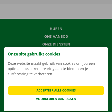
HUREN
ONS AANBOD
ONZE DIENSTEN
LOCATIES
Onze site gebruikt cookies
APP
Deze website maakt gebruik van cookies om jou een
VERHUISOPLOSSINGEN
optimale bezoekerservaring aan te bieden en je
surfervaring te verbeteren.
ACCEPTEER ALLE COOKIES
CONTACTEER ONS
VEELGESTELDE VRAGEN
VOORKEUREN AANPASSEN
NIEUWS