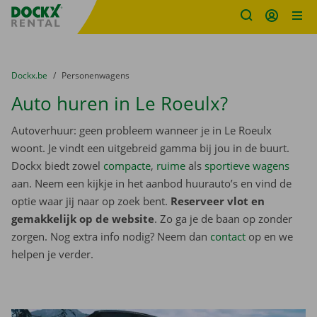
Fratello DEMO
Ga naar inhoud
Taalselectie overslaan
U bevindt zich hier:
van
Dockx.be
naar
Personenwagens
Auto huren in Le Roeulx?
Autoverhuur: geen probleem wanneer je in Le Roeulx
woont. Je vindt een uitgebreid gamma bij jou in de buurt.
Dockx biedt zowel
compacte
,
ruime
als
sportieve wagens
aan. Neem een kijkje in het aanbod huurauto’s en vind de
optie waar jij naar op zoek bent.
Reserveer vlot en
gemakkelijk op de website
. Zo ga je de baan op zonder
zorgen. Nog extra info nodig? Neem dan
contact
op en we
helpen je verder.