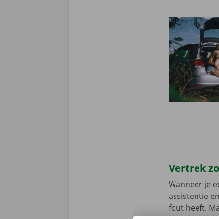
Vertrek z
Wanneer je ee
assistentie e
fout heeft. M