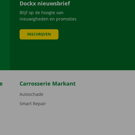
Dockx nieuwsbrief
Blijf op de hoogte van
nieuwigheden en promoties
INSCHRIJVEN
be
e
Carrosserie Markant
Autoschade
Smart Repair