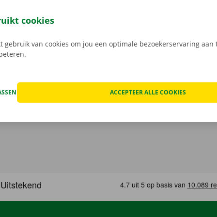
 staat van de auto voor vertrek samen in beeld.
Transpara
 service: daar gaan we voor.
ruikt cookies
 gebruik van cookies om jou een optimale bezoekerservaring aan t
rbeteren.
ASSEN
ACCEPTEER ALLE COOKIES