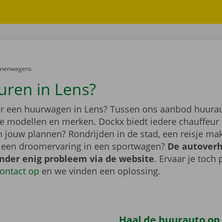
er:
onenwagens
uren in Lens?
r een huurwagen in Lens? Tussen ons aanbod huuraut
de modellen en merken. Dockx biedt iedere chauffeur 
jn jouw plannen? Rondrijden in de stad, een reisje m
f een droomervaring in een sportwagen?
De autover
onder enig probleem via de website
. Ervaar je toch
ontact op
en we vinden een oplossing.
Haal de huurauto op b