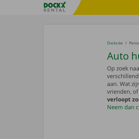
Ga naar inhoud
Taalselectie overslaan
Fratello DEMO
U bevindt zich hi
van
Dockx.be
naar
Pers
Auto h
Op zoek naa
verschillen
aan. Wat zi
vrienden, o
verloopt z
Neem dan c