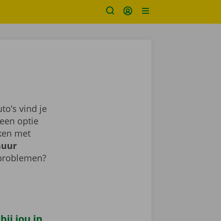
o’s vind je
een optie
aken met
huur
 problemen?
ij jou in