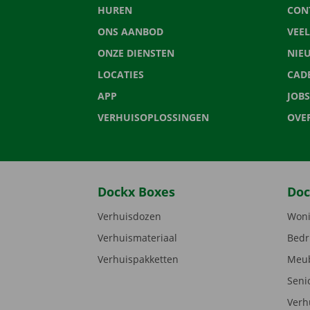
HUREN
CON
ONS AANBOD
VEE
ONZE DIENSTEN
NIE
LOCATIES
CAD
APP
JOBS
VERHUISOPLOSSINGEN
OVE
Dockx Boxes
Doc
Verhuisdozen
Woni
Verhuismateriaal
Bedr
Verhuispakketten
Meub
Seni
Verh