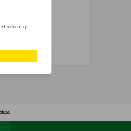
ntie en een
e bieden en je