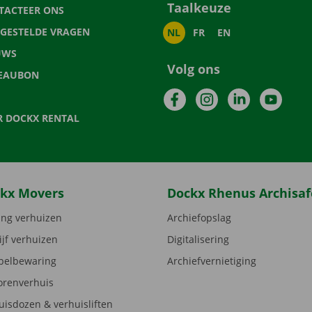
Taalkeuze
TACTEER ONS
LGESTELDE VRAGEN
NL
FR
EN
UWS
Volg ons
EAUBON
Facebook
Instagram
LinkedIn
YouTu
R DOCKX RENTAL
kx Movers
Dockx Rhenus Archisaf
ng verhuizen
Archiefopslag
ijf verhuizen
Digitalisering
elbewaring
Archiefvernietiging
orenverhuis
uisdozen & verhuisliften