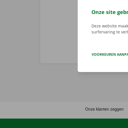
We brengen de
persoonlijke
Onze site geb
Deze website maakt
surfervaring te ve
VOORKEUREN AANP