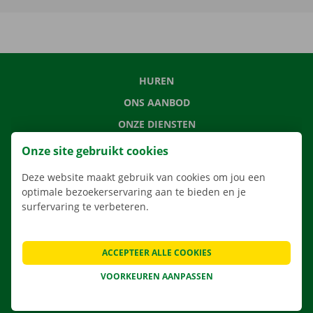
HUREN
ONS AANBOD
ONZE DIENSTEN
LOCATIES
Onze site gebruikt cookies
APP
Deze website maakt gebruik van cookies om jou een
VERHUISOPLOSSINGEN
optimale bezoekerservaring aan te bieden en je
surfervaring te verbeteren.
ACCEPTEER ALLE COOKIES
CONTACTEER ONS
VEELGESTELDE VRAGEN
VOORKEUREN AANPASSEN
NIEUWS