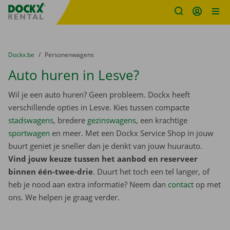
Fratello DEMO
Ga naar inhoud
Taalselectie overslaan
U bevindt zich hier:
van
Dockx.be
naar
Personenwagens
Auto huren in Lesve?
Wil je een auto huren? Geen probleem. Dockx heeft
verschillende opties in Lesve. Kies tussen compacte
stadswagens
, bredere
gezinswagens
, een krachtige
sportwagen
en meer. Met een Dockx Service Shop in jouw
buurt geniet je sneller dan je denkt van jouw huurauto.
Vind jouw keuze tussen het aanbod en reserveer
binnen één-twee-drie
. Duurt het toch een tel langer, of
heb je nood aan extra informatie? Neem dan
contact
op met
ons. We helpen je graag verder.