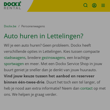
Fratello DEMO
Ga naar inhoud
Taalselectie overslaan
U bevindt zich hier:
van
Dockx.be
naar
Personenwagens
Auto huren in Lettelingen?
Wil je een auto huren? Geen probleem. Dockx heeft
verschillende opties in Lettelingen. Kies tussen compacte
stadswagens
, bredere
gezinswagens
, een krachtige
sportwagen
en meer. Met een Dockx Service Shop in jouw
buurt geniet je sneller dan je denkt van jouw huurauto.
Vind jouw keuze tussen het aanbod en reserveer
binnen één-twee-drie
. Duurt het toch een tel langer, of
heb je nood aan extra informatie? Neem dan
contact
op met
ons. We helpen je graag verder.