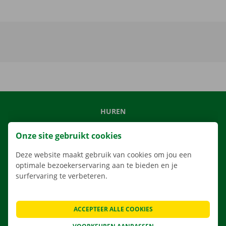
HUREN
ONS AANBOD
Onze site gebruikt cookies
ONZE DIENSTEN
Deze website maakt gebruik van cookies om jou een
LOCATIES
optimale bezoekerservaring aan te bieden en je
APP
surfervaring te verbeteren.
VERHUISOPLOSSINGEN
ACCEPTEER ALLE COOKIES