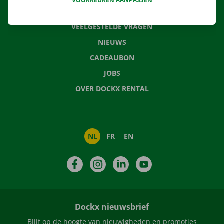
VOORKEUREN AANPASSEN
CONTACTEER ONS
VEELGESTELDE VRAGEN
NIEUWS
CADEAUBON
JOBS
OVER DOCKX RENTAL
NL
FR
EN
Facebook
Instagram
LinkedIn
YouTube
Dockx nieuwsbrief
Blijf op de hoogte van nieuwigheden en promoties