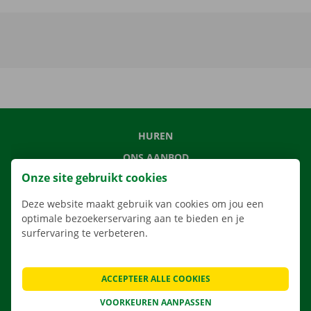
HUREN
ONS AANBOD
Onze site gebruikt cookies
ONZE DIENSTEN
LOCATIES
Deze website maakt gebruik van cookies om jou een
optimale bezoekerservaring aan te bieden en je
APP
surfervaring te verbeteren.
VERHUISOPLOSSINGEN
ACCEPTEER ALLE COOKIES
VOORKEUREN AANPASSEN
CONTACTEER ONS