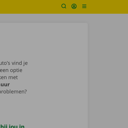
o’s vind je
een optie
aken met
huur
 problemen?
ij jou in