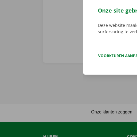
er niet op h
vertoont. In d
Onze site geb
Europa. Zo ve
Deze website maakt
surfervaring te ve
VOORKEUREN AANP
HUREN
CON