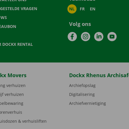
LGESTELDE VRAGEN
NL
FR
EN
UWS
Volg ons
EAUBON
Facebook
Instagram
LinkedIn
YouTu
R DOCKX RENTAL
kx Movers
Dockx Rhenus Archisaf
ng verhuizen
Archiefopslag
ijf verhuizen
Digitalisering
elbewaring
Archiefvernietiging
orenverhuis
uisdozen & verhuisliften