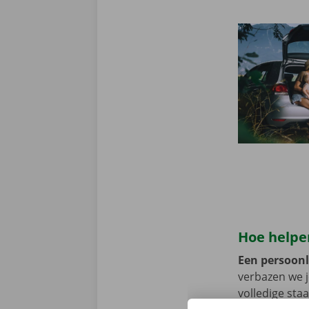
Hoe helpen
Een persoonli
verbazen we 
volledige sta