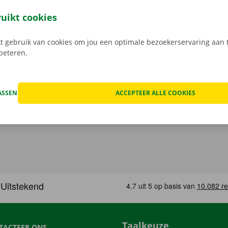
open, kan het voorkomen dat je huurwagen onderweg een te
at geval staat er 24/7 assistentie en pechverhelping voor je k
ruikt cookies
rtrek je zorgeloos op pad met je huurauto.
 gebruik van cookies om jou een optimale bezoekerservaring aan t
rbeteren.
ASSEN
ACCEPTEER ALLE COOKIES
Taalkeuze
TACTEER ONS