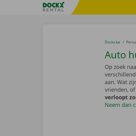
Ga naar inhoud
Taalselectie overslaan
Fratello DEMO
U bevindt zich hi
van
Dockx.be
naar
Pers
Auto h
Op zoek naa
verschillen
aan. Wat zi
vrienden, o
verloopt z
Neem dan c