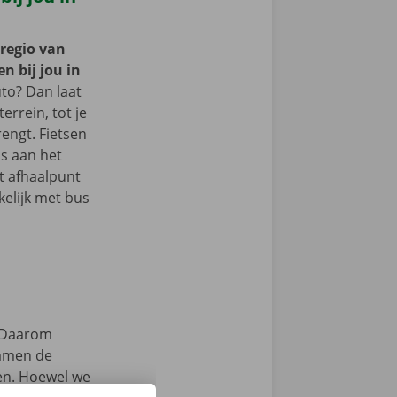
 regio van
n bij jou in
to? Dan laat
terrein, tot je
engt. Fietsen
s aan het
et afhaalpunt
kelijk met bus
Daarom
samen de
zen. Hoewel we