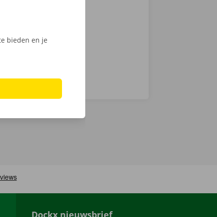
chnische fout
laar: in heel
e bieden en je
Dockx nieuwsbrief