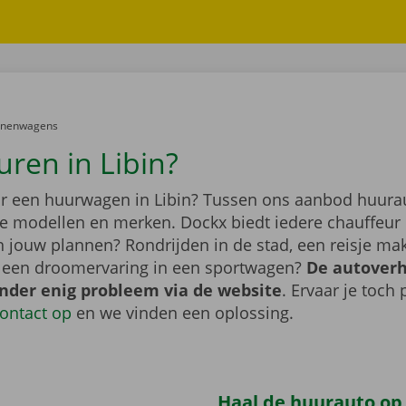
er:
onenwagens
uren in Libin?
r een huurwagen in Libin? Tussen ons aanbod huuraut
de modellen en merken. Dockx biedt iedere chauffeur 
jn jouw plannen? Rondrijden in de stad, een reisje m
f een droomervaring in een sportwagen?
De autover
onder enig probleem via de website
. Ervaar je toch
ontact op
en we vinden een oplossing.
Haal de huurauto op b