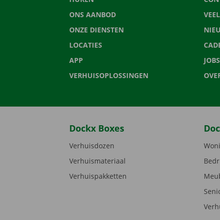
ONS AANBOD
VEE
ONZE DIENSTEN
NIE
LOCATIES
CAD
APP
JOBS
VERHUISOPLOSSINGEN
OVE
Dockx Boxes
Doc
Verhuisdozen
Woni
Verhuismateriaal
Bedr
Verhuispakketten
Meub
Seni
Verh