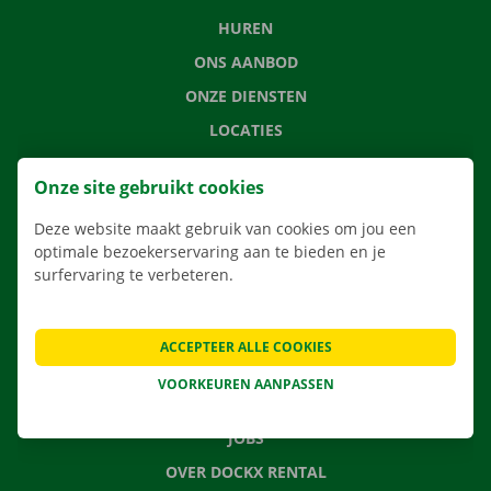
HUREN
ONS AANBOD
ONZE DIENSTEN
LOCATIES
APP
Onze site gebruikt cookies
VERHUISOPLOSSINGEN
Deze website maakt gebruik van cookies om jou een
optimale bezoekerservaring aan te bieden en je
surfervaring te verbeteren.
CONTACTEER ONS
VEELGESTELDE VRAGEN
ACCEPTEER ALLE COOKIES
NIEUWS
VOORKEUREN AANPASSEN
CADEAUBON
JOBS
OVER DOCKX RENTAL