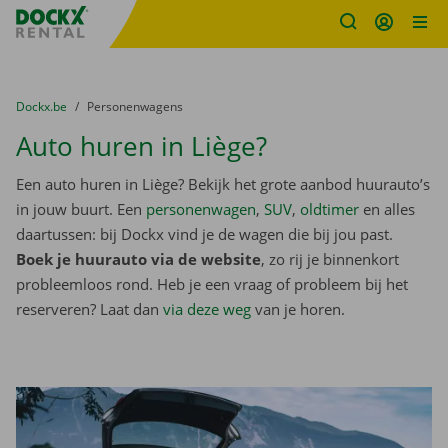
Fratello DEMO
Ga naar inhoud
Taalselectie overslaan
U bevindt zich hier:
van
Dockx.be
naar
Personenwagens
Auto huren in Liège?
Een auto huren in Liège? Bekijk het grote aanbod huurauto’s
in jouw buurt. Een
personenwagen
,
SUV
,
oldtimer
en alles
daartussen: bij Dockx vind je de wagen die bij jou past.
Boek je huurauto via de website
, zo rij je binnenkort
probleemloos rond. Heb je een vraag of probleem bij het
reserveren? Laat dan
via deze weg
van je horen.