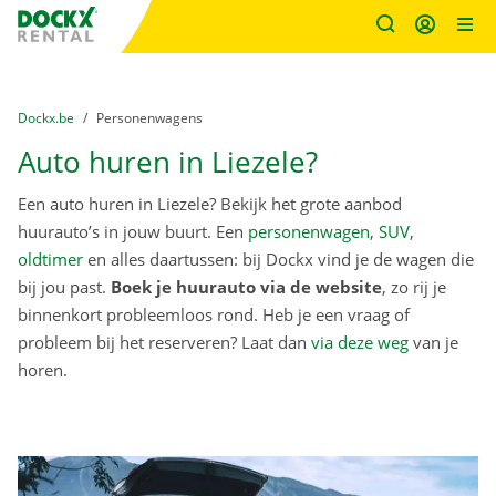
Fratello DEMO
Ga naar inhoud
Taalselectie overslaan
U bevindt zich hier:
van
Dockx.be
naar
Personenwagens
Auto huren in Liezele?
Een auto huren in Liezele? Bekijk het grote aanbod
huurauto’s in jouw buurt. Een
personenwagen
,
SUV
,
oldtimer
en alles daartussen: bij Dockx vind je de wagen die
bij jou past.
Boek je huurauto via de website
, zo rij je
binnenkort probleemloos rond. Heb je een vraag of
probleem bij het reserveren? Laat dan
via deze weg
van je
horen.