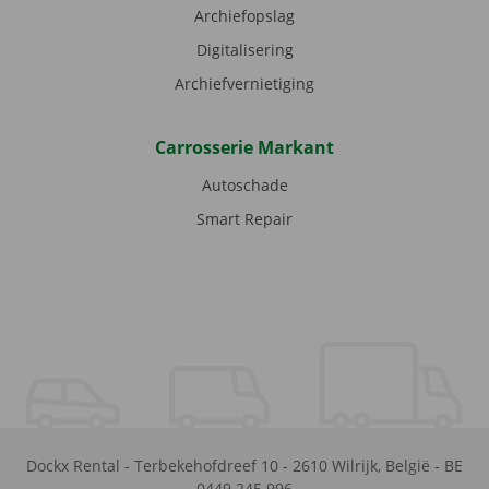
Archiefopslag
Digitalisering
Archiefvernietiging
Carrosserie Markant
Autoschade
Smart Repair
Dockx Rental
-
Terbekehofdreef 10
-
2610
Wilrijk
,
België
-
BE
0449.245.996