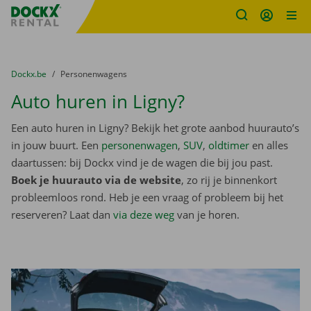
Fratello DEMO
Ga naar inhoud
Taalselectie overslaan
U bevindt zich hier:
van
Dockx.be
naar
Personenwagens
Auto huren in Ligny?
Een auto huren in Ligny? Bekijk het grote aanbod huurauto’s
in jouw buurt. Een
personenwagen
,
SUV
,
oldtimer
en alles
daartussen: bij Dockx vind je de wagen die bij jou past.
Boek je huurauto via de website
, zo rij je binnenkort
probleemloos rond. Heb je een vraag of probleem bij het
reserveren? Laat dan
via deze weg
van je horen.