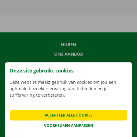
HUREN
ONS AANBOD
ONZE DIENSTEN
Onze site gebruikt cookies
LOCATIES
Deze website maakt gebruik van cookies om jou een
APP
optimale bezoekerservaring aan te bieden en je
VERHUISOPLOSSINGEN
surfervaring te verbeteren.
ACCEPTEER ALLE COOKIES
CONTACTEER ONS
VOORKEUREN AANPASSEN
VEELGESTELDE VRAGEN