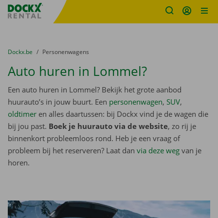
Fratello DEMO
Ga naar inhoud
Taalselectie overslaan
U bevindt zich hier:
van
Dockx.be
naar
Personenwagens
Auto huren in Lommel?
Een auto huren in Lommel? Bekijk het grote aanbod
huurauto’s in jouw buurt. Een
personenwagen
,
SUV
,
oldtimer
en alles daartussen: bij Dockx vind je de wagen die
bij jou past.
Boek je huurauto via de website
, zo rij je
binnenkort probleemloos rond. Heb je een vraag of
probleem bij het reserveren? Laat dan
via deze weg
van je
horen.