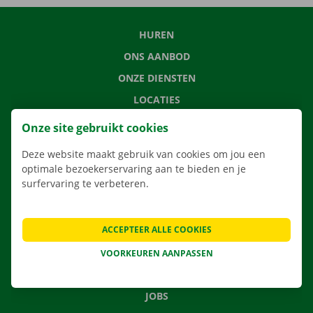
HUREN
ONS AANBOD
ONZE DIENSTEN
LOCATIES
APP
Onze site gebruikt cookies
VERHUISOPLOSSINGEN
Deze website maakt gebruik van cookies om jou een
optimale bezoekerservaring aan te bieden en je
surfervaring te verbeteren.
CONTACTEER ONS
ACCEPTEER ALLE COOKIES
VEELGESTELDE VRAGEN
NIEUWS
VOORKEUREN AANPASSEN
CADEAUBON
JOBS