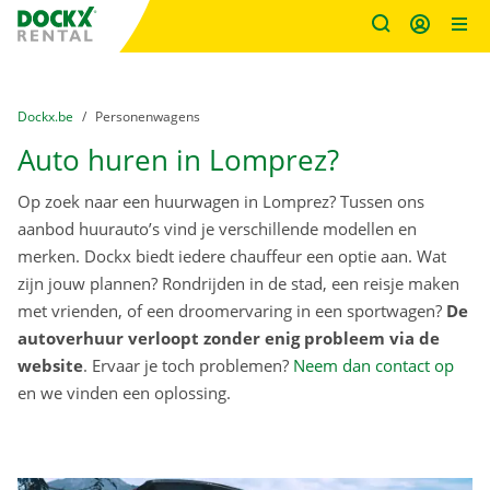
Fratello DEMO
Ga naar inhoud
Taalselectie overslaan
U bevindt zich hier:
van
Dockx.be
naar
Personenwagens
Auto huren in Lomprez?
Op zoek naar een huurwagen in Lomprez? Tussen ons
aanbod huurauto’s vind je verschillende modellen en
merken. Dockx biedt iedere chauffeur een optie aan. Wat
zijn jouw plannen? Rondrijden in de stad, een reisje maken
met vrienden, of een droomervaring in een sportwagen?
De
autoverhuur verloopt zonder enig probleem via de
website
. Ervaar je toch problemen?
Neem dan contact op
en we vinden een oplossing.