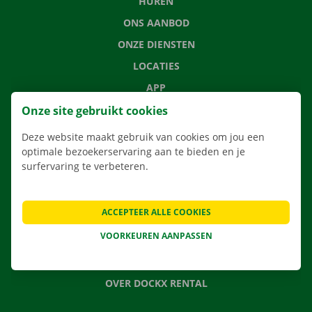
HUREN
ONS AANBOD
ONZE DIENSTEN
LOCATIES
APP
VERHUISOPLOSSINGEN
Onze site gebruikt cookies
Deze website maakt gebruik van cookies om jou een
optimale bezoekerservaring aan te bieden en je
surfervaring te verbeteren.
CONTACTEER ONS
VEELGESTELDE VRAGEN
ACCEPTEER ALLE COOKIES
NIEUWS
VOORKEUREN AANPASSEN
CADEAUBON
JOBS
OVER DOCKX RENTAL