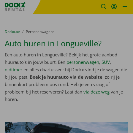
Fratello DEMO
Ga naar inhoud
Taalselectie overslaan
U bevindt zich hier:
van
Dockx.be
naar
Personenwagens
Auto huren in Longueville?
Een auto huren in Longueville? Bekijk het grote aanbod
huurauto’s in jouw buurt. Een
personenwagen
,
SUV
,
oldtimer
en alles daartussen: bij Dockx vind je de wagen die
bij jou past.
Boek je huurauto via de website
, zo rij je
binnenkort probleemloos rond. Heb je een vraag of
probleem bij het reserveren? Laat dan
via deze weg
van je
horen.