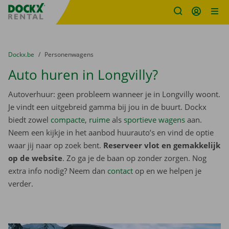
Fratello DEMO
Ga naar inhoud
Taalselectie overslaan
U bevindt zich hier:
van
Dockx.be
naar
Personenwagens
Auto huren in Longvilly?
Autoverhuur: geen probleem wanneer je in Longvilly woont.
Je vindt een uitgebreid gamma bij jou in de buurt. Dockx
biedt zowel
compacte
,
ruime
als
sportieve wagens
aan.
Neem een kijkje in het aanbod huurauto’s en vind de optie
waar jij naar op zoek bent.
Reserveer vlot en gemakkelijk
op de website
. Zo ga je de baan op zonder zorgen. Nog
extra info nodig? Neem dan
contact
op en we helpen je
verder.