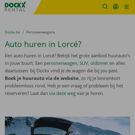
Fratello DEMO
Ga naar inhoud
Taalselectie overslaan
U bevindt zich hier:
van
Dockx.be
naar
Personenwagens
Auto huren in Lorcé?
Een auto huren in Lorcé? Bekijk het grote aanbod huurauto’s
in jouw buurt. Een
personenwagen
,
SUV
,
oldtimer
en alles
daartussen: bij Dockx vind je de wagen die bij jou past.
Boek je huurauto via de website
, zo rij je binnenkort
probleemloos rond. Heb je een vraag of probleem bij het
reserveren? Laat dan
via deze weg
van je horen.