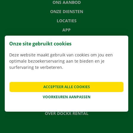
ONS AANBOD
ONZE DIENSTEN
LOCATIES
APP
VERHUISOPLOSSINGEN
Onze site gebruikt cookies
Deze website maakt gebruik van cookies om jou een
optimale bezoekerservaring aan te bieden en je
surfervaring te verbeteren.
CONTACTEER ONS
VEELGESTELDE VRAGEN
NIEUWS
ACCEPTEER ALLE COOKIES
CADEAUBON
VOORKEUREN AANPASSEN
JOBS
OVER DOCKX RENTAL