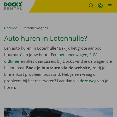
Fratello DEMO
Ga naar inhoud
Taalselectie overslaan
U bevindt zich hier:
van
Dockx.be
naar
Personenwagens
Auto huren in Lotenhulle?
Een auto huren in Lotenhulle? Bekijk het grote aanbod
huurauto’s in jouw buurt. Een
personenwagen
,
SUV
,
oldtimer
en alles daartussen: bij Dockx vind je de wagen die
bij jou past.
Boek je huurauto via de website
, zo rij je
binnenkort probleemloos rond. Heb je een vraag of
probleem bij het reserveren? Laat dan
via deze weg
van je
horen.