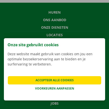
HUREN
ONS AANBOD
ONZE DIENSTEN
LOCATIES
APP
Onze site gebruikt cookies
VERHUISOPLOSSINGEN
Deze website maakt gebruik van cookies om jou een
optimale bezoekerservaring aan te bieden en je
surfervaring te verbeteren.
CONTACTEER ONS
ACCEPTEER ALLE COOKIES
VEELGESTELDE VRAGEN
NIEUWS
VOORKEUREN AANPASSEN
CADEAUBON
JOBS