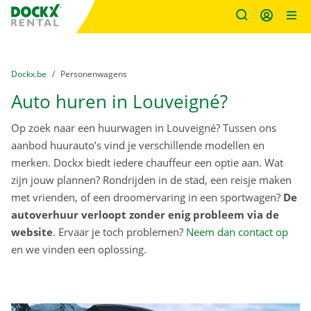
Fratello DEMO
Ga naar inhoud
Taalselectie overslaan
U bevindt zich hier:
van
Dockx.be
naar
Personenwagens
Auto huren in Louveigné?
Op zoek naar een huurwagen in Louveigné? Tussen ons
aanbod huurauto’s vind je verschillende modellen en
merken. Dockx biedt iedere chauffeur een optie aan. Wat
zijn jouw plannen? Rondrijden in de stad, een reisje maken
met vrienden, of een droomervaring in een sportwagen?
De
autoverhuur verloopt zonder enig probleem via de
website
. Ervaar je toch problemen?
Neem dan contact op
en we vinden een oplossing.