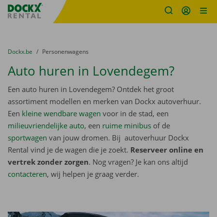
Fratello DEMO
Ga naar inhoud
Taalselectie overslaan
U bevindt zich hier:
van
Dockx.be
naar
Personenwagens
Auto huren in Lovendegem?
Een auto huren in Lovendegem? Ontdek het groot
assortiment modellen en merken van Dockx autoverhuur.
Een
kleine wendbare wagen
voor in de stad, een
milieuvriendelijke auto
, een
ruime minibus
of de
sportwagen
van jouw dromen. Bij autoverhuur Dockx
Rental vind je de wagen die je zoekt.
Reserveer online en
vertrek zonder zorgen
. Nog vragen? Je kan ons altijd
contacteren
, wij helpen je graag verder.