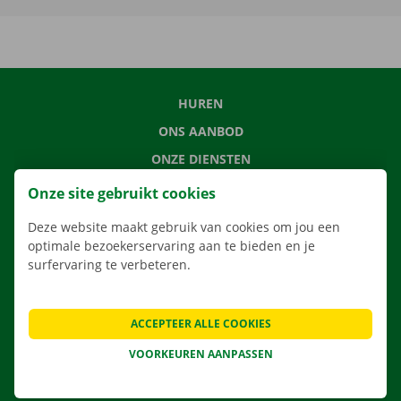
HUREN
ONS AANBOD
ONZE DIENSTEN
LOCATIES
Onze site gebruikt cookies
APP
Deze website maakt gebruik van cookies om jou een
VERHUISOPLOSSINGEN
optimale bezoekerservaring aan te bieden en je
surfervaring te verbeteren.
ACCEPTEER ALLE COOKIES
CONTACTEER ONS
VEELGESTELDE VRAGEN
VOORKEUREN AANPASSEN
NIEUWS