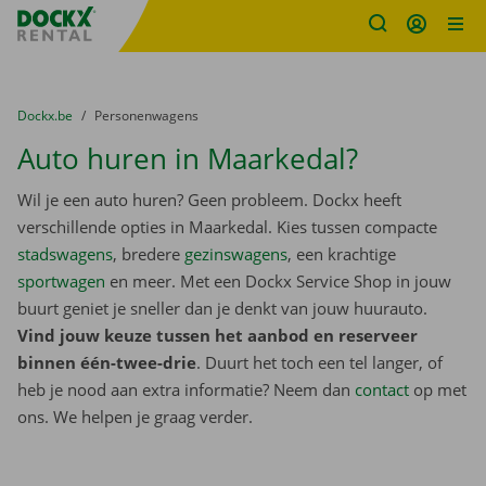
Fratello DEMO
Ga naar inhoud
Taalselectie overslaan
U bevindt zich hier:
van
Dockx.be
naar
Personenwagens
Auto huren in Maarkedal?
Wil je een auto huren? Geen probleem. Dockx heeft
verschillende opties in Maarkedal. Kies tussen compacte
stadswagens
, bredere
gezinswagens
, een krachtige
sportwagen
en meer. Met een Dockx Service Shop in jouw
buurt geniet je sneller dan je denkt van jouw huurauto.
Vind jouw keuze tussen het aanbod en reserveer
binnen één-twee-drie
. Duurt het toch een tel langer, of
heb je nood aan extra informatie? Neem dan
contact
op met
ons. We helpen je graag verder.