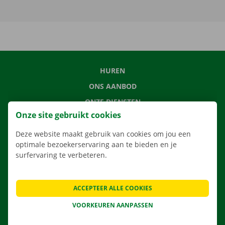
HUREN
ONS AANBOD
ONZE DIENSTEN
Onze site gebruikt cookies
LOCATIES
APP
Deze website maakt gebruik van cookies om jou een
optimale bezoekerservaring aan te bieden en je
VERHUISOPLOSSINGEN
surfervaring te verbeteren.
ACCEPTEER ALLE COOKIES
CONTACTEER ONS
VOORKEUREN AANPASSEN
VEELGESTELDE VRAGEN