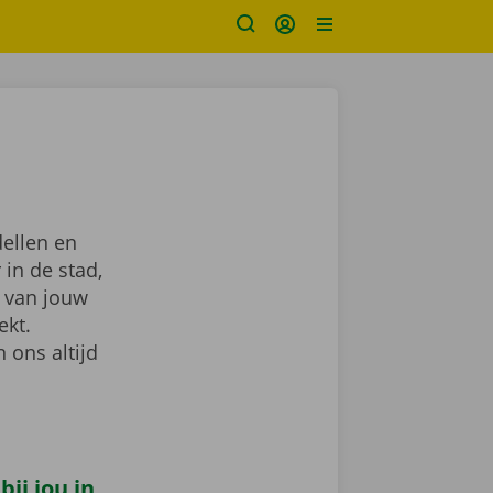
ellen en
 in de stad,
van jouw
ekt.
 ons altijd
ij jou in