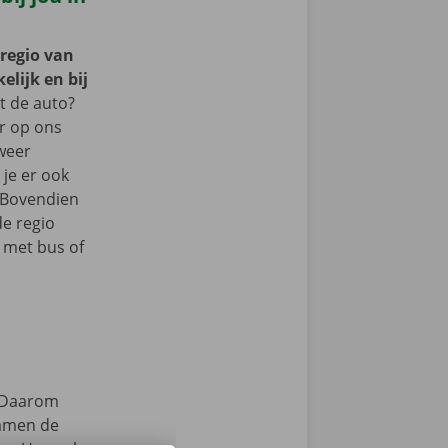
 regio van
lijk en bij
 de auto?
er op ons
 weer
je er ook
 Bovendien
de regio
 met bus of
Daarom
samen de