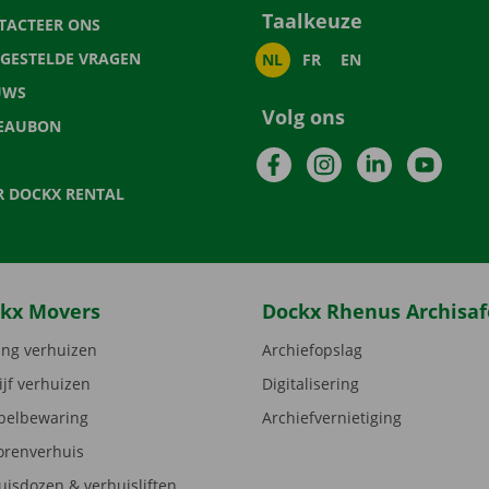
Taalkeuze
TACTEER ONS
LGESTELDE VRAGEN
NL
FR
EN
UWS
Volg ons
EAUBON
Facebook
Instagram
LinkedIn
YouTu
R DOCKX RENTAL
kx Movers
Dockx Rhenus Archisaf
ng verhuizen
Archiefopslag
ijf verhuizen
Digitalisering
elbewaring
Archiefvernietiging
orenverhuis
uisdozen & verhuisliften