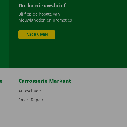
Dockx nieuwsbrief
Blijf op de hoogte van
nieuwigheden en promoties
INSCHRIJVEN
be
e
Carrosserie Markant
Autoschade
Smart Repair