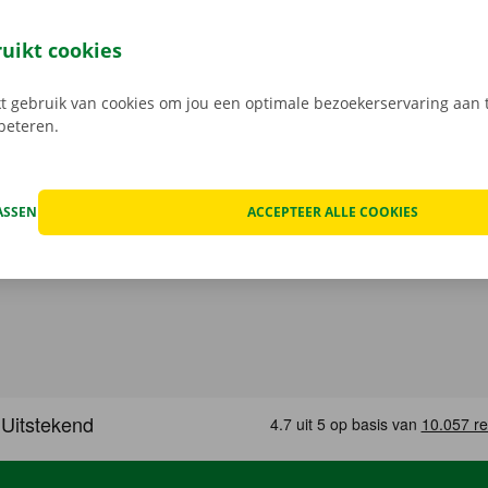
at van het voertuig en overlopen we onze transparante prij
open, kan het voorkomen dat je huurwagen onderweg een te
ruikt cookies
at geval staat er 24/7 assistentie en pechverhelping voor je k
rtrek je zorgeloos op pad met je huurauto.
 gebruik van cookies om jou een optimale bezoekerservaring aan t
rbeteren.
ASSEN
ACCEPTEER ALLE COOKIES