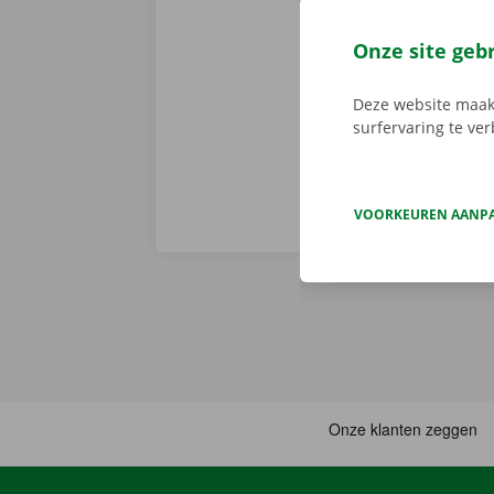
volledige sta
er niet op h
Onze site geb
vertoont. In d
Europa. Zo ve
Deze website maakt
surfervaring te ve
VOORKEUREN AANP