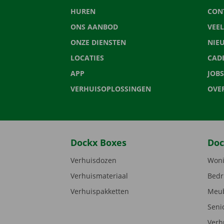
HUREN
CON
ONS AANBOD
VEE
ONZE DIENSTEN
NIE
LOCATIES
CAD
APP
JOBS
VERHUISOPLOSSINGEN
OVE
Dockx Boxes
Doc
Verhuisdozen
Woni
Verhuismateriaal
Bedr
Verhuispakketten
Meub
Seni
Verh