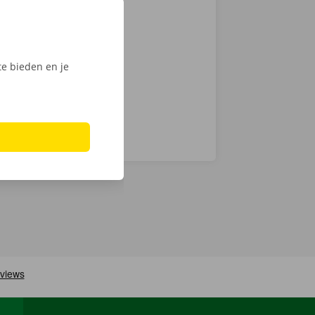
zen. Hoewel we
chnische fout
laar: in heel
e bieden en je