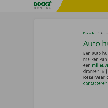
Ga naar inhoud
Taalselectie overslaan
Fratello DEMO
U bevindt zich hi
van
Dockx.be
naar
Pers
Auto h
Een auto hu
merken van
een
milieuv
dromen. Bij
Reserveer 
contacteren