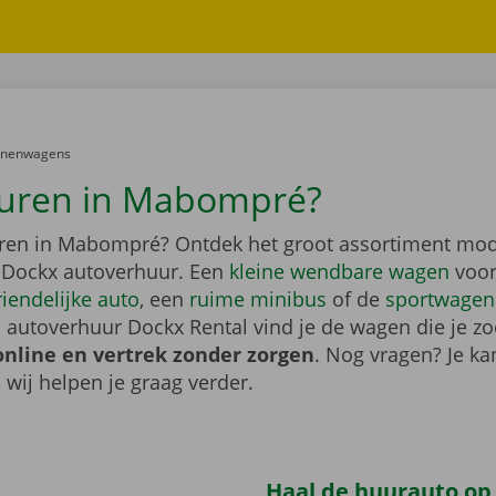
er:
onenwagens
uren in Mabompré?
ren in Mabompré? Ontdek het groot assortiment mod
 Dockx autoverhuur. Een
kleine wendbare wagen
voor
riendelijke auto
, een
ruime minibus
of de
sportwagen
 autoverhuur Dockx Rental vind je de wagen die je zo
online en vertrek zonder zorgen
. Nog vragen? Je kan
, wij helpen je graag verder.
Haal de huurauto op b