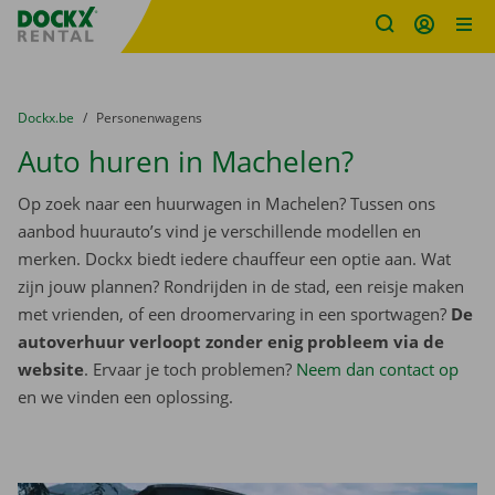
Fratello DEMO
Ga naar inhoud
Taalselectie overslaan
U bevindt zich hier:
van
Dockx.be
naar
Personenwagens
Auto huren in Machelen?
Op zoek naar een huurwagen in Machelen? Tussen ons
aanbod huurauto’s vind je verschillende modellen en
merken. Dockx biedt iedere chauffeur een optie aan. Wat
zijn jouw plannen? Rondrijden in de stad, een reisje maken
met vrienden, of een droomervaring in een sportwagen?
De
autoverhuur verloopt zonder enig probleem via de
website
. Ervaar je toch problemen?
Neem dan contact op
en we vinden een oplossing.