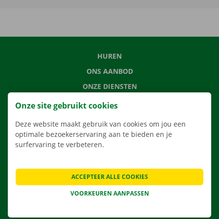
HUREN
ONS AANBOD
ONZE DIENSTEN
LOCATIES
Onze site gebruikt cookies
APP
Deze website maakt gebruik van cookies om jou een
VERHUISOPLOSSINGEN
optimale bezoekerservaring aan te bieden en je
surfervaring te verbeteren.
ACCEPTEER ALLE COOKIES
CONTACTEER ONS
VEELGESTELDE VRAGEN
VOORKEUREN AANPASSEN
NIEUWS