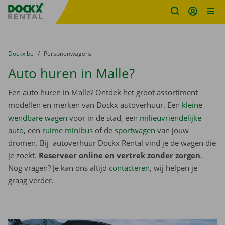
Fratello DEMO
Ga naar inhoud
Taalselectie overslaan
U bevindt zich hier:
van
Dockx.be
naar
Personenwagens
Auto huren in Malle?
Een auto huren in Malle? Ontdek het groot assortiment
modellen en merken van Dockx autoverhuur. Een
kleine
wendbare wagen
voor in de stad, een
milieuvriendelijke
auto
, een
ruime minibus
of de
sportwagen
van jouw
dromen. Bij autoverhuur Dockx Rental vind je de wagen die
je zoekt.
Reserveer online en vertrek zonder zorgen
.
Nog vragen? Je kan ons altijd
contacteren
, wij helpen je
graag verder.