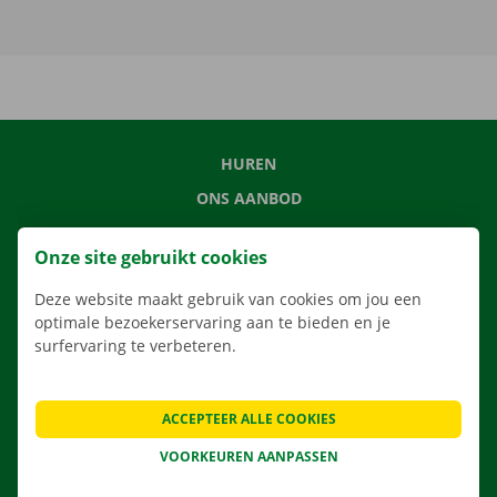
HUREN
ONS AANBOD
ONZE DIENSTEN
Onze site gebruikt cookies
LOCATIES
Deze website maakt gebruik van cookies om jou een
APP
optimale bezoekerservaring aan te bieden en je
VERHUISOPLOSSINGEN
surfervaring te verbeteren.
ACCEPTEER ALLE COOKIES
CONTACTEER ONS
VOORKEUREN AANPASSEN
VEELGESTELDE VRAGEN